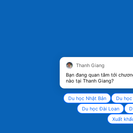
Thanh Giang
Bạn đang quan tâm tới chương
nào tại Thanh Giang? 
Du học Nhật Bản
Du học
Du học Đài Loan
D
Xuất khẩ