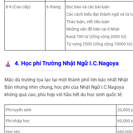
8-9 (Cao cấp)
6 tháng
Đọc báo và các bài luận
Các cách biểu đạt thành ngữ và từ 
Thảo luận, viết tiểu luận
Những vấn đề hiện tại ở Nhật
Kanji 700 từ (tổng cộng 2000 từ)
Từ vựng 2500 (tổng cộng 10000 từ)
4. Học phí Trường Nhật Ngữ I.C.Nagoya
Mặc dù trường tọa lạc tại một thành phố lớn bậc nhất Nhật
Bản nhưng nhìn chung, học phí của Nhật Ngữ I.C.Nagoya
không quá cao, phù hợp với hầu hết du học sinh quốc tế.
Phí tuyển sinh
20,000 
Phí nhập học
60,000 
Học phí
660,000