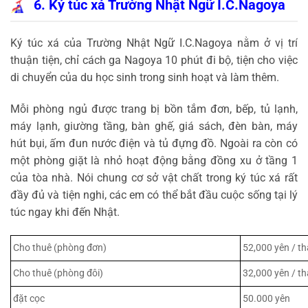
6. Ký túc xá Trường Nhật Ngữ I.C.Nagoya
Ký túc xá của Trường Nhật Ngữ I.C.Nagoya nằm ở vị trí
thuận tiện, chỉ cách ga Nagoya 10 phút đi bộ, tiện cho việc
di chuyển của du học sinh trong sinh hoạt và làm thêm.
Mỗi phòng ngủ được trang bị bồn tắm đơn, bếp, tủ lạnh,
máy lạnh, giường tầng, bàn ghế, giá sách, đèn bàn, máy
hút bụi, ấm đun nước điện và tủ đựng đồ. Ngoài ra còn có
một phòng giặt là nhỏ hoạt động bằng đồng xu ở tầng 1
của tòa nhà. Nói chung cơ sở vật chất trong ký túc xá rất
đầy đủ và tiện nghi, các em có thể bắt đầu cuộc sống tại lý
túc ngay khi đến Nhật.
Cho thuê (phòng đơn)
52,000 yên / t
Cho thuê (phòng đôi)
32,000 yên / t
đặt cọc
50.000 yên