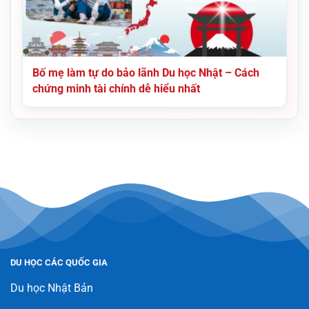
Bố mẹ làm tự do bảo lãnh Du học Nhật – Cách
chứng minh tài chính dễ hiểu nhất
DU HỌC CÁC QUỐC GIA
Du học Nhật Bản