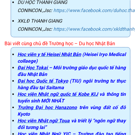
DU HỌC THANH GIANG
CONINCON.,Jsc:
https://www.facebook.com/duhoc.th
XKLĐ THANH GIANG
CONINCON.,Jsc:
https://www.facebook.com/xkldthanh
Bài viết cùng chủ đề Trường học – Du học Nhật Bản
Học viện y tế
Heisei
Nhật Bản
(Heisei Iryo Medical
collaege)
Đại Học Tokai
– Môi trường giáo dục quốc tế hàng
đầu Nhật Bản
Đại học Quốc tế Tokyo
(TIU) ngôi trường tư thục
hàng đầu tại Saitama
Học viện Nhật ngữ quốc tế Kobe KIJ
và thông tin
tuyển sinh MỚI NHẤT
Trường Đại học
Hanazono
trên vùng đất cố đô
Kyoto
Học viện Nhật ngữ
Toua
và triết lý “ngôn ngữ thay
đổi tương lai”
Học viện Nhật Ngữ YIC
– Trường đào tạo tiếng