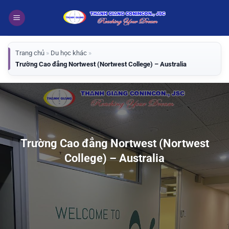
Bỏ
qua
nội
dung
Trang chủ
»
Du học khác
»
Trường Cao đẳng Nortwest (Nortwest College) – Australia
Trường Cao đẳng Nortwest (Nortwest
College) – Australia