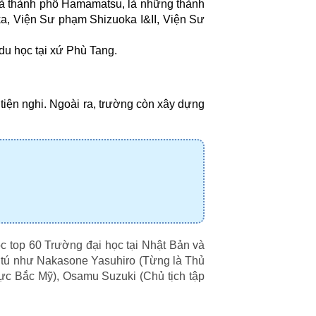
và thành phố Hamamatsu, là những thành 
a, Viện Sư phạm Shizuoka I&II, Viện Sư 
 du học tại xứ Phù Tang.
iện nghi. Ngoài ra, trường còn xây dựng 
 top 60 Trường đại học tại Nhật Bản và 
u tú như Nakasone Yasuhiro (Từng là Thủ 
ực Bắc Mỹ), Osamu Suzuki (Chủ tịch tập 