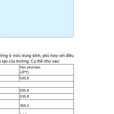
ường ở mức trung bình, phù hợp với điều 
o tạo của trường. Cụ thể như sau:
Học phí/năm
(JPY)
535,8
535,8
535,8
356,4