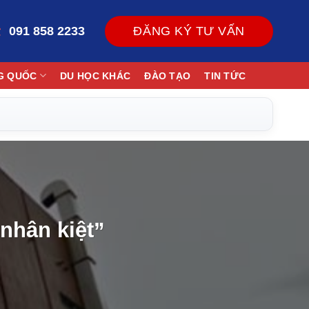
091 858 2233
ĐĂNG KÝ TƯ VẤN
G QUỐC
DU HỌC KHÁC
ĐÀO TẠO
TIN TỨC
 nhân kiệt”