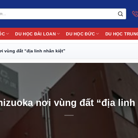
ỐC
DU HỌC ĐÀI LOAN
DU HỌC ĐỨC
DU HỌC TRUN
i vùng đất “địa linh nhân kiệt”
izuoka nơi vùng đất “địa linh