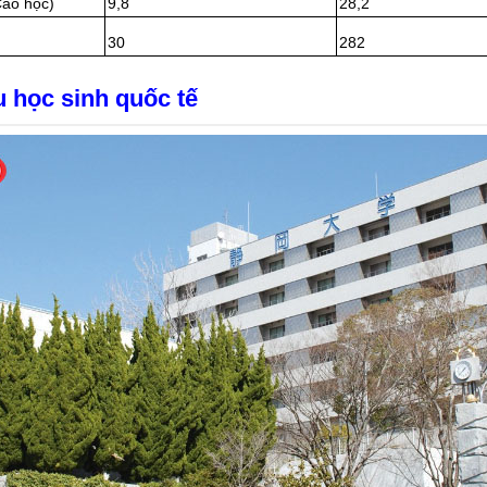
(Cao học)
9,8
28,2
30
282
 học sinh quốc tế