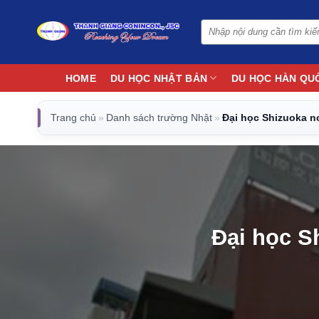
Bỏ
qua
nội
dung
HOME
DU HỌC NHẬT BẢN
DU HỌC HÀN QU
Trang chủ
»
Danh sách trường Nhật
»
Đại học Shizuoka nơ
Đại học Sh