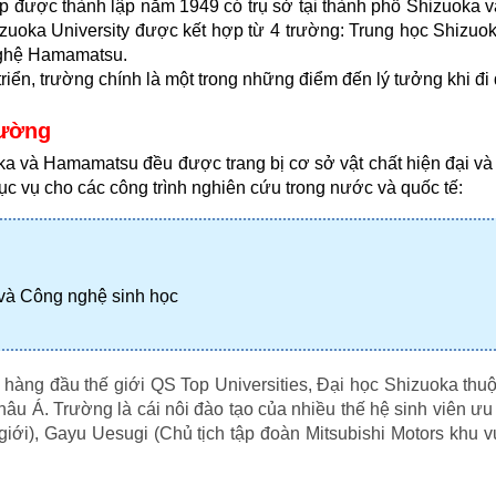
ập được thành lập năm 1949 có trụ sở tại thành phố Shizuoka 
izuoka University được kết hợp từ 4 trường: Trung học Shizuok
nghệ Hamamatsu.
riển, trường chính là một trong những điểm đến lý tưởng khi đi
rường 
ka và Hamamatsu đều được trang bị cơ sở vật chất hiện đại và t
c vụ cho các công trình nghiên cứu trong nước và quốc tế:
 và Công nghệ sinh học
hàng đầu thế giới QS Top Universities, Đại học Shizuoka thuộc
âu Á. Trường là cái nôi đào tạo của nhiều thế hệ sinh viên ư
giới), Gayu Uesugi (Chủ tịch tập đoàn Mitsubishi Motors khu v