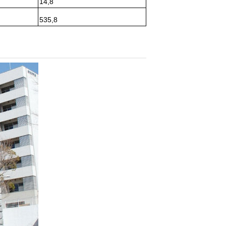
14,8
535,8