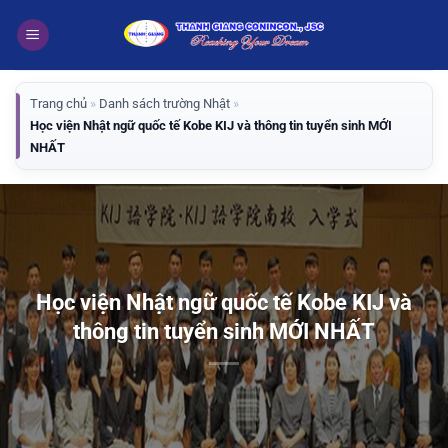
Bỏ
qua
nội
dung
Trang chủ
»
Danh sách trường Nhật
»
Học viện Nhật ngữ quốc tế Kobe KIJ và thông tin tuyển sinh MỚI
NHẤT
Học viện Nhật ngữ quốc tế Kobe KIJ và
thông tin tuyển sinh MỚI NHẤT