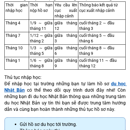
Thời gian 
Thời hạn 
Yêu cầu lên 
Thông báo kết quả từ 
nhập học
nộp hồ sơ
cục xuất 
cục xuất nhập cảnh
nhập cảnh
Tháng 4
1/9 ～ giữa 
giữa tháng 
cuối tháng 2 ～ đầu 
tháng 11
12
tháng 3
Tháng 7
1/12 ～ giữa 
giữa tháng 
cuối tháng 5 ～ đầu 
tháng 2
3
tháng 6
Tháng 10
1/3 ～giữa 
giữa tháng 
cuối tháng 8 ～ đầu 
tháng 5
6
tháng 9
Tháng 1
1/6 ～ giữa 
giữa tháng 
cuối tháng 11 ～ đầu 
tháng 8
9
tháng 12
Thủ tục nhập học:
Để nhập học tại trường những bạn tự làm hồ sơ 
du học 
Nhật Bản
 có thể theo dõi quy trình dưới đây nhé! Còn 
những bạn đi du học Nhật Bản thông qua những trung tâm 
du học Nhật Bản uy tín thì bạn sẽ được trung tâm hướng 
dẫn và cùng bạn hoàn thành những thủ tục hồ sơ này.
Gửi hồ sơ du học tới trường.