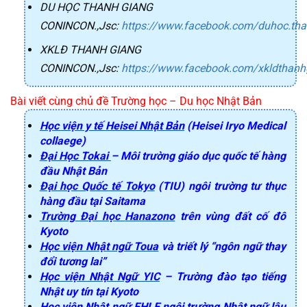
DU HỌC THANH GIANG
CONINCON.,Jsc
:
https://www.facebook.com/duhoc.th
XKLĐ THANH GIANG
CONINCON.,Jsc
:
https://www.facebook.com/xkldthanh
Bài viết cùng chủ đề Trường học – Du học Nhật Bản
Học viện y tế
Heisei
Nhật Bản
(Heisei Iryo Medical
collaege)
Đại Học Tokai
– Môi trường giáo dục quốc tế hàng
đầu Nhật Bản
Đại học Quốc tế Tokyo
(TIU) ngôi trường tư thục
hàng đầu tại Saitama
Trường Đại học
Hanazono
trên vùng đất cố đô
Kyoto
Học viện Nhật ngữ
Toua
và triết lý “ngôn ngữ thay
đổi tương lai”
Học viện Nhật Ngữ YIC
– Trường đào tạo tiếng
Nhật uy tín tại Kyoto
Học viện Nhật ngữ EHLE
ngôi trường Nhật ngữ lâu