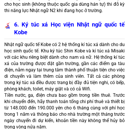
cho học sinh (không thuộc quốc gia dùng hán tự) thi đỗ kỳ 
thi năng lực Nhật ngữ N2 khi đang học ở trường.
6. Ký túc xá Học viện Nhật ngữ quốc tế 
Kobe
Nhật ngữ quốc tế Kobe có 2 hệ thống kí túc xá dành cho du 
học sinh quốc tế. Khu ký túc Shin Kobe và kí túc xá Misaki 
với các khu riêng biệt dành cho nam và nữ. Hệ thống kí túc 
xá của trường được đặt gần trường, gần các điểm ga tàu 
điện, nằm ngay tại trung tâm thành phố thuận tiện cho việc 
di chuyển và làm thêm của sinh viên. Tất cả các phòng 
trong ký túc xá đều được trang bị đầy đủ tiện nghi, có bếp, 
phòng khách, toilet, máy giặt và có cả Wifi.
Tiền nước, ga, điện chưa bao gồm trong tiền thuê. Trước 
khi chuyển đến, hãy thanh toán tổng chi phí thuê và thiết bị 
từ 148.000 đến 190.000 yên cho 6 tháng cùng với phí học 
trong 1 năm và thông báo cho nhà trường một tháng trước 
ngày chuyển đi dự kiến, khoản tiền này không thể hủy bỏ 
trong vòng nửa năm.