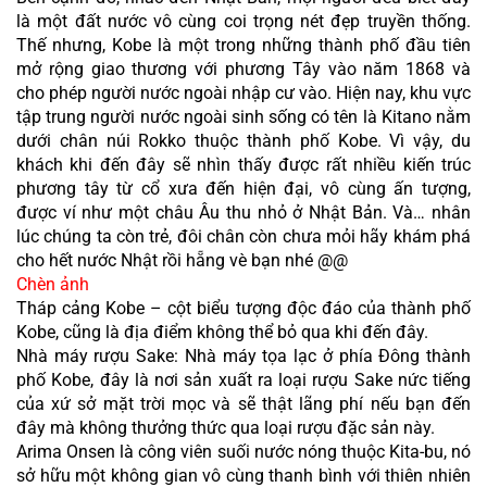
là một đất nước vô cùng coi trọng nét đẹp truyền thống. 
Thế nhưng, Kobe là một trong những thành phố đầu tiên 
mở rộng giao thương với phương Tây vào năm 1868 và 
cho phép người nước ngoài nhập cư vào. Hiện nay, khu vực 
tập trung người nước ngoài sinh sống có tên là Kitano nằm 
dưới chân núi Rokko thuộc thành phố Kobe. Vì vậy, du 
khách khi đến đây sẽ nhìn thấy được rất nhiều kiến trúc 
phương tây từ cổ xưa đến hiện đại, vô cùng ấn tượng, 
được ví như một châu Âu thu nhỏ ở Nhật Bản. Và… nhân 
lúc chúng ta còn trẻ, đôi chân còn chưa mỏi hãy khám phá 
cho hết nước Nhật rồi hẵng vè bạn nhé @@
Chèn ảnh
Tháp cảng Kobe – cột biểu tượng độc đáo của thành phố 
Kobe, cũng là địa điểm không thể bỏ qua khi đến đây. 
Nhà máy rượu Sake: Nhà máy tọa lạc ở phía Đông thành 
phố Kobe, đây là nơi sản xuất ra loại rượu Sake nức tiếng 
của xứ sở mặt trời mọc và sẽ thật lãng phí nếu bạn đến 
đây mà không thưởng thức qua loại rượu đặc sản này. 
Arima Onsen là công viên suối nước nóng thuộc Kita-bu, nó 
sở hữu một không gian vô cùng thanh bình với thiên nhiên 