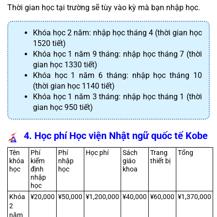
Thời gian học tại trường sẽ tùy vào kỳ mà bạn nhập học.
Khóa học 2 năm: nhập học tháng 4 (thời gian học 
1520 tiết)
Khóa học 1 năm 9 tháng: nhập học tháng 7 (thời 
gian học 1330 tiết)
Khóa học 1 năm 6 tháng: nhập học tháng 10 
(thời gian học 1140 tiết)
Khóa học 1 năm 3 tháng: nhập học tháng 1 (thời 
gian học 950 tiết)
4. Học phí Học viện Nhật ngữ quốc tế Kobe
Tên 
Phí 
Phí 
Học phí
Sách 
Trang 
Tổng
khóa 
kiểm 
nhập 
giáo 
thiết bị
học
định 
học
khoa
nhập 
học
Khóa 
¥20,000
¥50,000
¥1,200,000
¥40,000
¥60,000
¥1,370,000
2 
năm