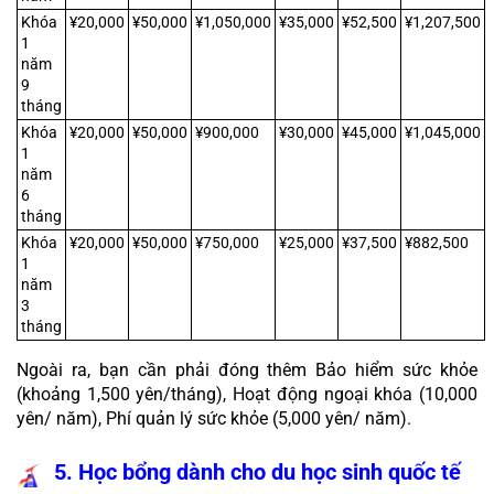
Khóa 
¥20,000
¥50,000
¥1,050,000
¥35,000
¥52,500
¥1,207,500
1 
năm 
9 
tháng
Khóa 
¥20,000
¥50,000
¥900,000
¥30,000
¥45,000
¥1,045,000
1 
năm 
6 
tháng
Khóa 
¥20,000
¥50,000
¥750,000
¥25,000
¥37,500
¥882,500
1 
năm 
3 
tháng
Ngoài ra, bạn cần phải đóng thêm Bảo hiểm sức khỏe 
(khoảng 1,500 yên/tháng), Hoạt động ngoại khóa (10,000 
yên/ năm), Phí quản lý sức khỏe (5,000 yên/ năm).
5. Học bổng dành cho du học sinh quốc tế