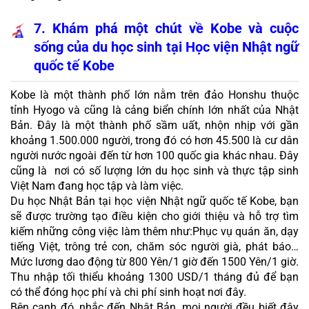
7. Khám phá một chút về Kobe và cuộc 
sống của du học sinh tại Học viện Nhật ngữ 
quốc tế Kobe
Kobe là một thành phố lớn nằm trên đảo Honshu thuộc 
tỉnh Hyogo và cũng là cảng biển chính lớn nhất của Nhật 
Bản. Đây là một thành phố sầm uất, nhộn nhịp với gần 
khoảng 1.500.000 người, trong đó có hơn 45.500 là cư dân 
người nước ngoài đến từ hơn 100 quốc gia khác nhau. Đây 
cũng là  nơi có số lượng lớn du học sinh và thực tập sinh 
Việt Nam đang học tập và làm việc.
Du học Nhật Bản tại học viện Nhật ngữ quốc tế Kobe, bạn 
sẽ được trường tạo điều kiện cho giới thiệu và hỗ trợ tìm 
kiếm những công việc làm thêm như:Phục vụ quán ăn, dạy 
tiếng Việt, trông trẻ con, chăm sóc người già, phát báo… 
Mức lương dao động từ 800 Yên/1 giờ đến 1500 Yên/1 giờ. 
Thu nhập tối thiểu khoảng 1300 USD/1 tháng đủ để bạn 
có thể đóng học phí và chi phí sinh hoạt nơi đây.
Bên cạnh đó, nhắc đến Nhật Bản, mọi người đều biết đây 