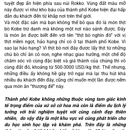
tuyệt đẹp ẩn hiện phía sau núi Rokko. Vùng đất màu mỡ 
này được ví như kho báu của thành phố Kobe hiện đại hấp 
dẫn du khách đến từ khắp nơi trên thế giới.
Và một đặc sản mà bạn không thể bỏ qua đó là món thịt 
bò Kobe trứ danh mà không một nơi nào sánh được. Đây 
là món ăn được biết đến với tên “thịt bò nghìn đô” với vị 
thịt mềm ngọt, hảo hạng chỉ có ở tại thành phố Kobe. Vì 
sao lại hảo hạng? Vì thịt bò nơi đây được lấy thịt từ những 
chú bò chỉ ăn cỏ non, nghe nhạc giao hưởng, một chế độ 
chăm sóc vô cùng đặc biệt và giá thành của chúng thì vô 
cùng đắt đỏ, khoảng từ 500-3000 USD/kg thịt. Thế nhưng, 
những điều ấy không hề gây trở ngại mà lại thu hút khá 
nhiều du khách đến đây, cũng chỉ muốn một lần được nếm 
qua món ăn “thượng đế” này.
Thành phố Kobe không những thuộc vùng tam giác kinh 
tế trọng điểm của xứ sở cờ hoa mà còn là điểm du lịch lý 
tưởng với trải nghiệm tuyệt vời cùng cảnh đẹp thiên 
nhiên,  do vậy đây là một khu vực vô cùng phát triển cho 
du học sinh học tập và khám phá. Trên đây là những 