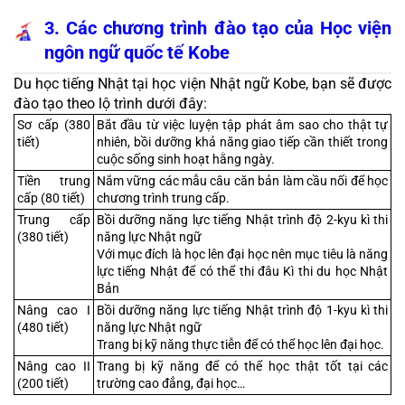
3. Các chương trình đào tạo của Học viện 
ngôn ngữ quốc tế Kobe
Du học tiếng Nhật tại học viện Nhật ngữ Kobe, bạn sẽ được 
đào tạo theo lộ trình dưới đây:
Sơ cấp (380 
Bắt đầu từ việc luyện tập phát âm sao cho thật tự 
tiết)
nhiên, bồi dưỡng khả năng giao tiếp cần thiết trong 
cuộc sống sinh hoạt hằng ngày.
Tiền trung 
Nắm vững các mẫu câu căn bản làm cầu nối để học 
cấp (80 tiết)
chương trình trung cấp.
Trung cấp 
Bồi dưỡng năng lực tiếng Nhật trình độ 2-kyu kì thi 
(380 tiết)
năng lực Nhật ngữ
Với mục đích là học lên đại học nên mục tiêu là năng 
lực tiếng Nhật để có thể thi đâu Kì thi du học Nhật 
Bản
Nâng cao I 
Bồi dưỡng năng lực tiếng Nhật trình độ 1-kyu kì thi 
(480 tiết)
năng lực Nhật ngữ
Trang bị kỹ năng thực tiễn để có thể học lên đại học.
Nâng cao II 
Trang bị kỹ năng để có thể học thật tốt tại các 
(200 tiết)
trường cao đẳng, đại học…