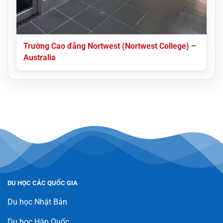
Trường Cao đẳng Nortwest (Nortwest College) –
Australia
DU HỌC CÁC QUỐC GIA
Du học Nhật Bản
Du học Hàn Quốc