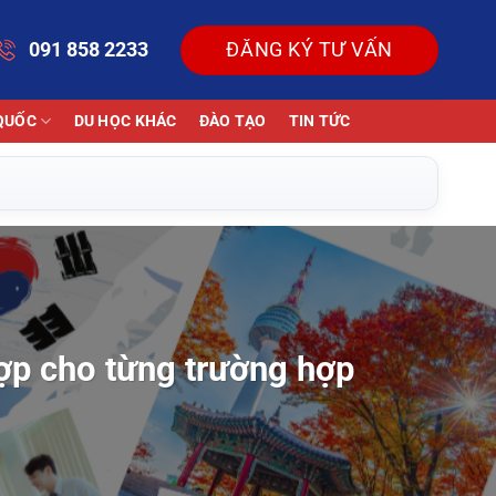
091 858 2233
ĐĂNG KÝ TƯ VẤN
QUỐC
DU HỌC KHÁC
ĐÀO TẠO
TIN TỨC
hợp cho từng trường hợp