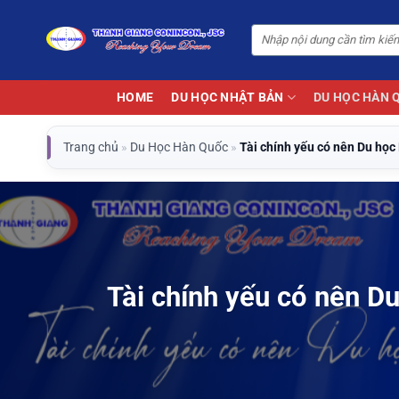
Bỏ
qua
nội
dung
HOME
DU HỌC NHẬT BẢN
DU HỌC HÀN 
Trang chủ
»
Du Học Hàn Quốc
»
Tài chính yếu có nên Du họ
Tài chính yếu có nên D