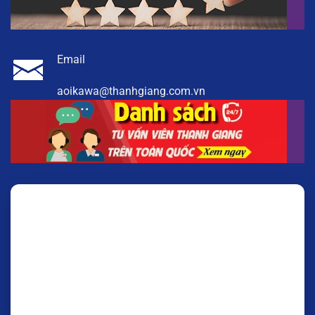
Email
aoikawa@thanhgiang.com.vn