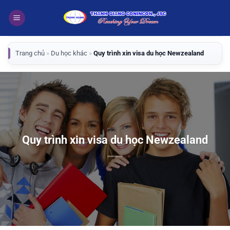
Bỏ
qua
nội
dung
Trang chủ
»
Du học khác
»
Quy trình xin visa du học Newzealand
Quy trình xin visa du học Newzealand