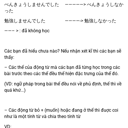
べんきょうしませんでした　 —————> べんきょうしなか
った
勉強しませんでした　　　　 ————-> 勉強しなかった
——– > : đã không học
Các bạn đã hiểu chưa nào? Nếu nhận xét kĩ thì các bạn sẽ 
thấy:
– Các thể của động từ mà các bạn đã từng học trong các 
bài trước theo các thể đều thể hiện đặc trưng của thể đó.
(VD: ngữ pháp trong bài thể đều nói về phủ định, thể thì về 
quá khứ…)
– Các động từ bỏ + (muốn) hoặc đang ở thể thì đuợc coi 
như là một tính từ và chia theo tính từ
VD: