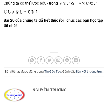
Chúng ta có thế lược bỏい trong ｖているーｖていない
じしょをもってる？
Bài 20 của chúng ta đã kết thúc rồi , chúc các bạn học tập 
tốt nhé!
Bài viết này được đăng trong
Tin Đào Tạo
. Đánh dấu
liên kết thường trực
.
NGUYỄN TRƯỜNG