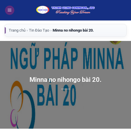
Bỏ
qua
nội
dung
Trang chủ
»
Tin Đào Tạo
»
Minna no nihongo bài 20.
Minna no nihongo bài 20.