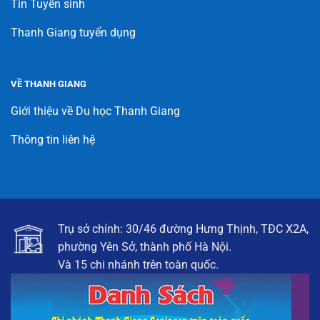
Tin Tuyển sinh
Thanh Giang tuyển dụng
VỀ THANH GIANG
Giới thiệu về Du học Thanh Giang
Thông tin liên hệ
Trụ sở chính: 30/46 đường Hưng Thịnh, TĐC X2A,
phường Yên Sở, thành phố Hà Nội.
Và 15 chi nhánh trên toàn quốc.