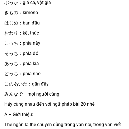
ぶっか：giá cả, vật giá
きもの：kimono
はじめ：ban đầu
おわり：kết thúc
こっち：phía này
そっち：phía đó
あっち：phía kia
どっち：phía nào
このあいだ：gần đây
みんなで：mọi người cùng
Hãy cùng nhau đến với ngữ pháp bài 20 nhé:
A – Giới thiệu:
Thể ngắn là thể chuyên dùng trong văn nói, trong văn viết 