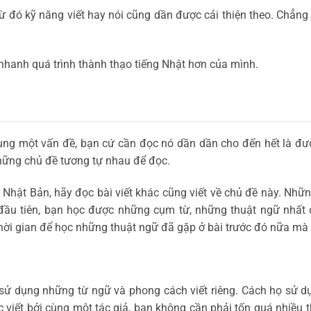
từ đó kỹ năng viết hay nói cũng dần được cải thiện theo. Chẳng
 nhanh quá trình thành thạo tiếng Nhật hơn của mình.
ng một vấn đề, bạn cứ cần đọc nó dần dần cho đến hết là đư
hững chủ đề tương tự nhau để đọc.
 Nhật Bản, hãy đọc bài viết khác cũng viết về chủ đề này. Nhữn
 đầu tiên, bạn học được những cụm từ, những thuật ngữ nhất 
hời gian để học những thuật ngữ đã gặp ở bài trước đó nữa mà 
 sử dụng những từ ngữ và phong cách viết riêng. Cách họ sử dụ
 viết bởi cùng một tác giả, bạn không cần phải tốn quá nhiều 