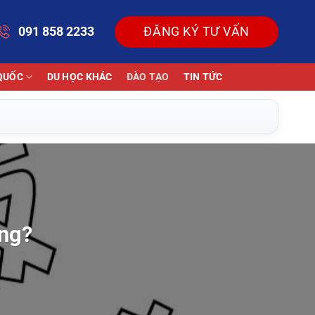
091 858 2233
ĐĂNG KÝ TƯ VẤN
QUỐC
DU HỌC KHÁC
ĐÀO TẠO
TIN TỨC
ông?