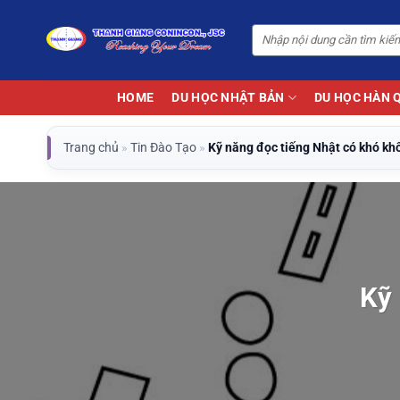
Bỏ
qua
nội
dung
HOME
DU HỌC NHẬT BẢN
DU HỌC HÀN 
Trang chủ
»
Tin Đào Tạo
»
Kỹ năng đọc tiếng Nhật có khó kh
Kỹ 