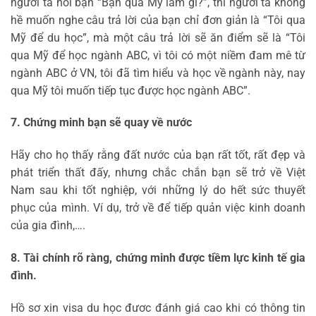
người ta hỏi bạn “Bạn qua Mỹ làm gì?”, thì người ta không
hề muốn nghe câu trả lời của bạn chỉ đơn giản là “Tôi qua
Mỹ để du học”, mà một câu trả lời sẽ ăn điểm sẽ là “Tôi
qua Mỹ để học ngành ABC, vì tôi có một niềm đam mê từ
ngành ABC ở VN, tôi đã tìm hiểu và học về ngành này, nay
qua Mỹ tôi muốn tiếp tục được học ngành ABC”.
7. Chứng minh bạn sẽ quay về nước
Hãy cho họ thấy rằng đất nước của bạn rất tốt, rất đẹp và
phát triển thất đấy, nhưng chắc chắn bạn sẽ trở về Việt
Nam sau khi tốt nghiệp, với những lý do hết sức thuyết
phục của mình. Ví dụ, trở về để tiếp quản việc kinh doanh
của gia đình,….
8. Tài chính rõ ràng, chứng minh được tiềm lực kinh tế gia
đình.
Hồ sơ xin visa du học đươc đánh giá cao khi có thông tin