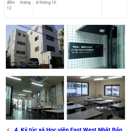
đếm tháng 
4/tháng 10.
12
4. Ký túc xá Học viện East West Nhật Bản