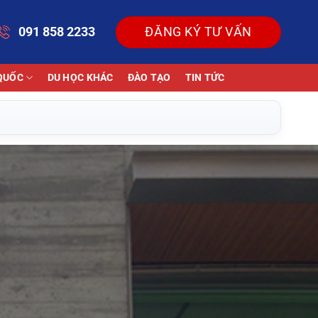
091 858 2233
ĐĂNG KÝ TƯ VẤN
QUỐC
DU HỌC KHÁC
ĐÀO TẠO
TIN TỨC