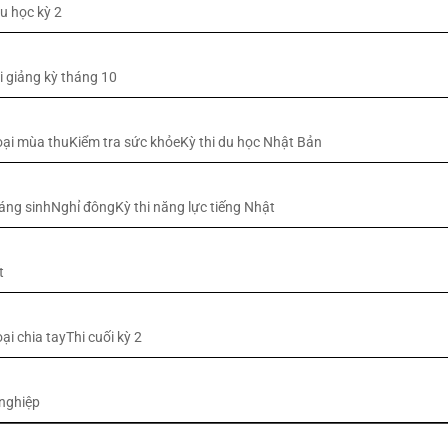
u học kỳ 2
i giảng kỳ tháng 10
ại mùa thuKiểm tra sức khỏeKỳ thi du học Nhật Bản
iáng sinhNghỉ đôngKỳ thi năng lực tiếng Nhật
t
ại chia tayThi cuối kỳ 2
 nghiệp