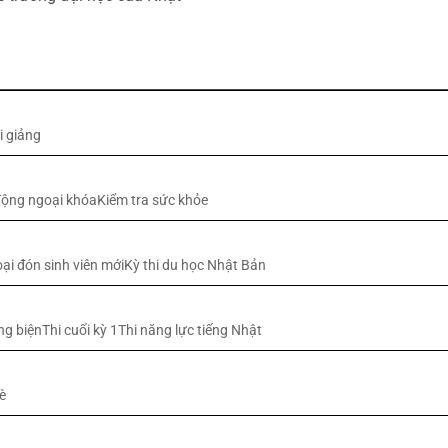
i giảng
ộng ngoại khóaKiểm tra sức khỏe
ại đón sinh viên mớiKỳ thi du học Nhật Bản
ng biệnThi cuối kỳ 1Thi năng lực tiếng Nhật
è