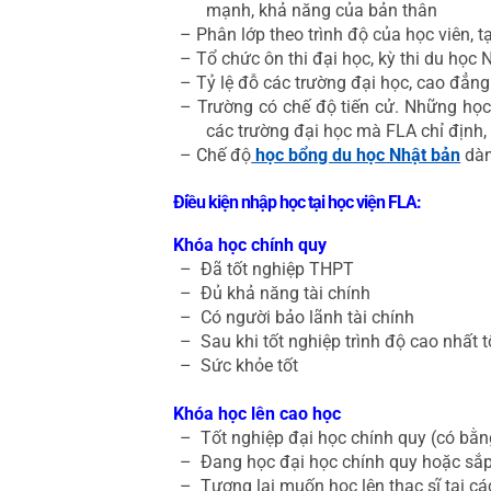
mạnh, khả năng của bản thân
– Phân lớp theo trình độ của học viên, t
– Tổ chức ôn thi đại học, kỳ thi du học
– Tỷ lệ đỗ các trường đại học, cao đẳng
– Trường có chế độ tiến cử. Những học 
các trường đại học mà FLA chỉ định, 
– Chế độ
học bổng du học Nhật bản
dàn
Điều kiện nhập học tại học viện FLA:
Khóa học chính quy
– Đã tốt nghiệp THPT
–
Đủ khả năng tài chính
–
Có người bảo lãnh tài chính
–
Sau khi tốt nghiệp trình độ cao nhất 
–
Sức khỏe tốt
Khóa học lên cao học
–
Tốt nghiệp đại học chính quy (có bằ
–
Đang học đại học chính quy hoặc sắp
–
Tương lai muốn học lên thạc sĩ tại c