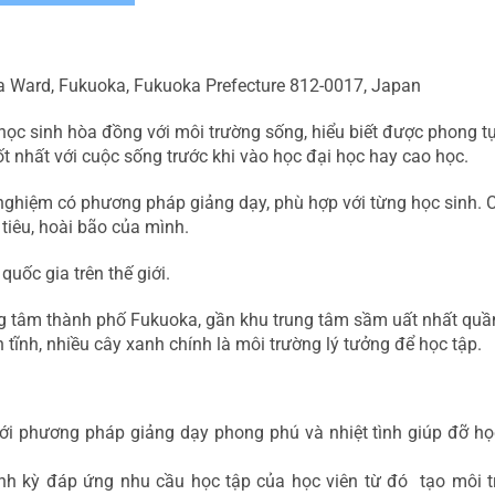
ta Ward, Fukuoka, Fukuoka Prefecture 812-0017, Japan
c sinh hòa đồng với môi trường sống, hiểu biết được phong tục
ốt nhất với cuộc sống trước khi vào học đại học hay cao học.
 nghiệm có phương pháp giảng dạy, phù hợp với từng học sinh. Cá
iêu, hoài bão của mình.
quốc gia trên thế giới.
 tâm thành phố Fukuoka, gần khu trung tâm sầm uất nhất quần
tĩnh, nhiều cây xanh chính là môi trường lý tưởng để học tập.
ới phương pháp giảng dạy phong phú và nhiệt tình giúp đỡ học
nh kỳ đáp ứng nhu cầu học tập của học viên từ đó tạo môi tr