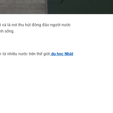
i và là nơi thu hút đông đảo người nước
nh sống.
 từ nhiều nước trên thế giới
du học Nhật