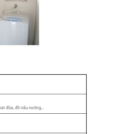
, bát đũa, đồ nấu nướng,…