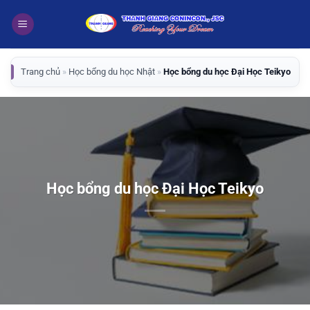
Bỏ
qua
nội
dung
Trang chủ
»
Học bổng du học Nhật
»
Học bổng du học Đại Học Teikyo
Học bổng du học Đại Học Teikyo