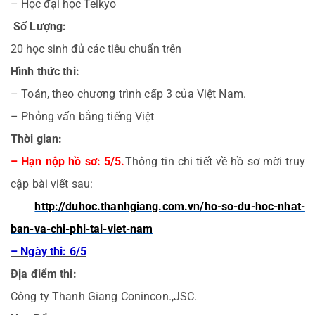
– Học đại học Teikyo
Số Lượng:
20 học sinh đủ các tiêu chuẩn trên
Hình thức thi:
– Toán, theo chương trình cấp 3 của Việt Nam.
– Phỏng vấn bằng tiếng Việt
Thời gian:
– Hạn nộp hồ sơ: 5/5.
Thông tin chi tiết về hồ sơ mời truy
cập bài viết sau:
http://duhoc.thanhgiang.com.vn/ho-so-du-hoc-nhat-
ban-va-chi-phi-tai-viet-nam
– Ngày thi: 6/5
Địa điểm thi:
Công ty Thanh Giang Conincon.,JSC.