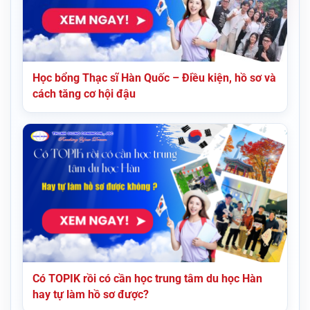
Học bổng Thạc sĩ Hàn Quốc – Điều kiện, hồ sơ và
cách tăng cơ hội đậu
Có TOPIK rồi có cần học trung tâm du học Hàn
hay tự làm hồ sơ được?