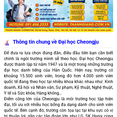
Thông tin chung về Đại học Cheongju 
Để đưa ra lựa chọn đúng đắn, điều đầu tiên bạn cần biết 
chính là ngôi trường mình sẽ theo học. Đại học Cheongju 
được thành lập từ năm 1947 và là một trong những trường 
đại học danh tiếng của Hàn Quốc. Hiện nay, trường có 
khoảng 15.500 sinh viên, trong đó hơn 4.000 sinh viên 
quốc tế đang theo học tại nhiều khoa khác nhau như: Kinh 
doanh, Xã hội và Nhân văn, Sư phạm, Kỹ thuật, Nghệ thuật, 
Y tế và Sức khỏe, Hàng không…
Điểm cộng lớn của Cheongju là môi trường học tập hiện 
đại, tối ưu với nhiều học bổng đa dạng dành cho sinh viên 
quốc tế. Bên cạnh đó, trường còn tọa lạc tại khu vực có vị 
trí thuận lợi, gần các tập đoàn lớn như LG, SK Hynix cùng 