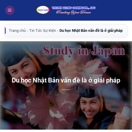
Bỏ
qua
nội
dung
Trang chủ
»
Tin Tức Sự Kiện
»
Du học Nhật Bản vấn đề là ở giải pháp
Du học Nhật Bản vấn đề là ở giải pháp