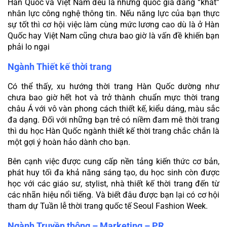
Hàn Quốc và Việt Nam đều là những quốc gia đang “khát” 
nhân lực công nghệ thông tin. Nếu năng lực của bạn thực 
sự tốt thì cơ hội việc làm cùng mức lương cao dù là ở Hàn 
Quốc hay Việt Nam cũng chưa bao giờ là vấn đề khiến bạn 
phải lo ngại
Ngành Thiết kế thời trang
Có thể thấy, xu hướng thời trang Hàn Quốc dường như 
chưa bao giờ hết hot và trở thành chuẩn mực thời trang 
châu Á với vô vàn phong cách thiết kế, kiểu dáng, màu sắc 
đa dạng. Đối với những bạn trẻ có niềm đam mê thời trang 
thì du học Hàn Quốc ngành thiết kế thời trang chắc chắn là 
một gợi ý hoàn hảo dành cho bạn.
Bên cạnh việc được cung cấp nền tảng kiến thức cơ bản, 
phát huy tối đa khả năng sáng tạo, du học sinh còn được 
học với các giáo sư, stylist, nhà thiết kế thời trang đến từ 
các nhãn hiệu nổi tiếng. Và biết đâu được bạn lại có cơ hội 
tham dự Tuần lễ thời trang quốc tế Seoul Fashion Week.
Ngành Truyền thông – Marketing – PR