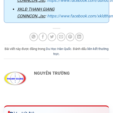
CONINCON.,Jsc
:
https://www.facebook.com/duhoc.t
XKLĐ THANH GIANG
CONINCON.,Jsc
:
https://www.facebook.com/xkldtha
Bài viết này được đăng trong
Du Học Hàn Quốc
. Đánh dấu
liên kết thường
trực
.
NGUYỄN TRƯỜNG