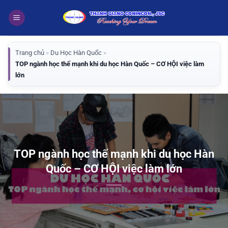
Bỏ
qua
nội
dung
Trang chủ
»
Du Học Hàn Quốc
»
TOP ngành học thế mạnh khi du học Hàn Quốc – CƠ HỘI việc làm
lớn
TOP ngành học thế mạnh khi du học Hàn
Quốc – CƠ HỘI việc làm lớn