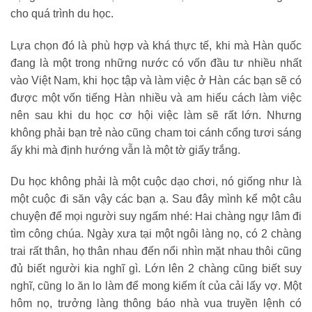
cho quá trình du học.
Lựa chọn đó là phù hợp và khá thực tế, khi mà Hàn quốc
đang là một trong những nước có vốn đầu tư nhiều nhất
vào Việt Nam, khi học tập và làm việc ở Hàn các bạn sẽ có
được một vốn tiếng Hàn nhiều và am hiểu cách làm việc
nên sau khi du học cơ hội việc làm sẽ rất lớn. Nhưng
không phải bạn trẻ nào cũng cham toi cánh cổng tươi sáng
ấy khi mà định hướng vẫn là một tờ giấy trắng.
Du học không phải là một cuộc dạo chơi, nó giống như là
một cuộc đi săn vậy các bạn ạ. Sau đây mình kể một câu
chuyện để mọi người suy ngấm nhé: Hai chàng ngự lâm đi
tìm công chúa. Ngày xưa tại một ngôi làng nọ, có 2 chàng
trai rất thân, họ thân nhau đến nổi nhìn mặt nhau thôi cũng
đủ biết người kia nghĩ gì. Lớn lên 2 chàng cũng biết suy
nghĩ, cũng lo ăn lo làm để mong kiếm ít của cải lấy vợ. Một
hôm nọ, trưởng làng thông báo nhà vua truyền lệnh có