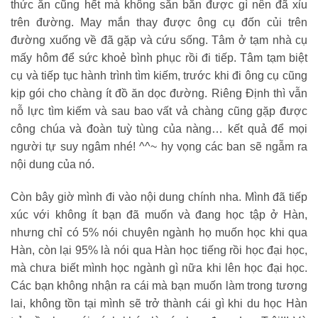
thức ăn cũng hết mà không săn bắn được gì nên đã xỉu
trên đường. May mắn thay được ông cụ đốn củi trên
đường xuống về đã gặp và cứu sống. Tâm ở tạm nhà cụ
mấy hôm để sức khoẻ bình phục rồi đi tiếp. Tâm tạm biệt
cụ và tiếp tục hành trình tìm kiếm, trước khi đi ông cụ cũng
kịp gói cho chàng ít đồ ăn dọc đường. Riêng Định thì vẫn
nỗ lực tìm kiếm và sau bao vất vả chàng cũng gặp được
công chúa và đoàn tuỳ tùng của nàng… kết quả để mọi
người tự suy ngâm nhé! ^^~ hy vọng các ban sẽ ngẫm ra
nội dung của nó.
Còn bây giờ mình đi vào nội dung chính nha. Mình đã tiếp
xúc với không ít bạn đã muốn và đang học tập ở Hàn,
nhưng chỉ có 5% nói chuyên ngành họ muốn học khi qua
Hàn, còn lại 95% là nói qua Hàn học tiếng rồi học đại học,
mà chưa biết mình học ngành gì nữa khi lên học đại học.
Các bạn không nhận ra cái mà bạn muốn làm trong tương
lai, không tồn tại mình sẽ trở thành cái gì khi du học Hàn