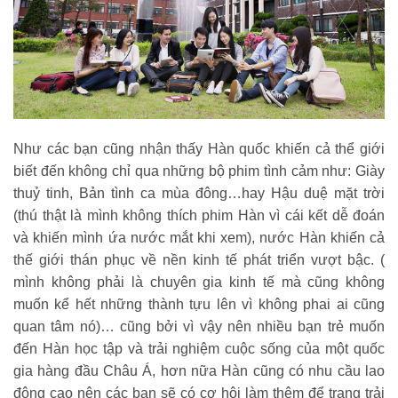
Như các bạn cũng nhận thấy Hàn quốc khiến cả thể giới
biết đến không chỉ qua những bộ phim tình cảm như: Giày
thuỷ tinh, Bản tình ca mùa đông…hay Hậu duệ mặt trời
(thú thật là mình không thích phim Hàn vì cái kết dễ đoán
và khiến mình ứa nước mắt khi xem), nước Hàn khiến cả
thế giới thán phục về nền kinh tế phát triển vượt bậc. (
mình không phải là chuyên gia kinh tế mà cũng không
muốn kể hết những thành tựu lên vì không phai ai cũng
quan tâm nó)… cũng bởi vì vậy nên nhiều bạn trẻ muốn
đến Hàn học tập và trải nghiệm cuộc sống của một quốc
gia hàng đầu Châu Á, hơn nữa Hàn cũng có nhu cầu lao
động cao nên các bạn sẽ có cơ hội làm thêm để trang trải