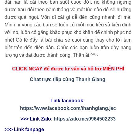
dài hạn là cái theo bạn suốt cuộc đời, nó không ngừng
được trau đôi theo năm tháng và một lúc nào đó sẽ hưởng
được quả ngọt. Vốn dĩ cái gì dễ đến cũng nhanh đi mà.
Mình hi vọng các bạn sẽ luôn có một mục tiêu và kiên định
với nó, luôn cố gắng khắc phục khó khăn để chinh phục nó
nhé! Có lẽ đây là bài chia sẻ cuối cùng thay cho lời tạm
biệt trên đến diễn đàn. Chúc các bạn luôn tràn đầy năng
lượng và đạt được thành công. Thân ái ^^~
CLICK NGAY để được tư vấn và hỗ trợ MIỄN PHÍ
Chat trực tiếp cùng Thanh Giang
Link facebook: 
https://www.facebook.com/thanhgiang.jsc
>>> Link Zalo
: 
https://zalo.me/0964502233
>>> Link fanpage