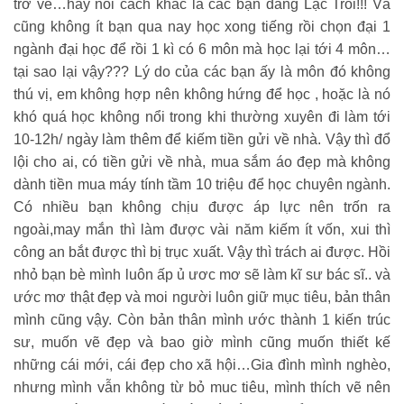
trở về…hay nói cách khác là các bạn đang Lạc Trôi!!! Và
cũng không ít bạn qua nay học xong tiếng rồi chọn đại 1
ngành đại học để rồi 1 kì có 6 môn mà học lại tới 4 môn…
tại sao lại vậy??? Lý do của các bạn ấy là môn đó không
thú vị, em không hợp nên không hứng để học , hoặc là nó
khó quá học không nổi trong khi thường xuyên đi làm tới
10-12h/ ngày làm thêm để kiếm tiền gửi về nhà. Vậy thì đổ
lội cho ai, có tiền gửi về nhà, mua sắm áo đẹp mà không
dành tiền mua máy tính tầm 10 triệu để học chuyên ngành.
Có nhiều bạn không chịu được áp lực nên trốn ra
ngoài,may mắn thì làm được vài năm kiếm ít vốn, xui thì
công an bắt được thì bị trục xuất. Vậy thì trách ai được. Hồi
nhỏ bạn bè mình luôn ấp ủ ươc mơ sẽ làm kĩ sư bác sĩ.. và
ước mơ thật đẹp và moi người luôn giữ mục tiêu, bản thân
mình cũng vậy. Còn bản thân mình ước thành 1 kiến trúc
sư, muốn vẽ đẹp và bao giờ mình cũng muốn thiết kế
những cái mới, cái đẹp cho xã hội…Gia đình mình nghèo,
nhưng mình vẫn không từ bỏ muc tiêu, mình thích vẽ nên