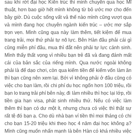
sau khi rớt đại học Kiến trúc thì mình chuyển qua học Mĩ
thuật, hơn bao giờ hết mình không từ bỏ ước mơ cho đến
bây giờ. Dù cuộc sống vất vả thế nào mình cũng vượt qua
và mình đang học chuyên ngành kiến trúc – ước mơ sắp
trọn vẹn. Mình cũng qua này làm thêm, tiết kiệm để mua
trang trải, mọi thứ phải tự nõ lực. Bên Hàn đâu phải cái gì
cũng miễn phí đâu, mua thì đắt nên phải tự lực cánh sinh.
Mình thấy thất vọng vì nhiều bạn trẻ đã và đang đánh mất
cái của bản sắc của riếng mình. Qua nước ngoài không
phải là để dạo chơi, còn qua kiếm tiền để kiếm vốn làm ăn
thì bạn cũng nên xem lại. Bới vì không phải ở đâu cũng có
việc cho bạn làm, rồi chi phí du học ngốn hơn 100 triệu, rồi
bạn lo trang trải phí bên này, đi làm nhiều thì học lại lớp, rồi
tiền gia hạn visa, phát sinh nhiều thứ. Nếu có việc làm
thêm thì bạn có dư một ít, nhưng chưa có việc thì thật sự
rất tệ đó bạn ạ. Cho dù nhà bạn ví tiền thì moi tháng có chi
cho bạn 15-20 triệu khi theo học 4 năm đại học không ạ?
Mình cũng muốn nhấn mạnh là bên Hàn có khá nhiều việc