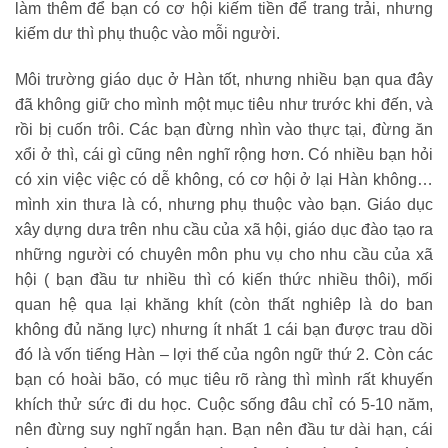
làm thêm để bạn có cơ hội kiếm tiền để trang trải, nhưng
kiếm dư thì phụ thuộc vào mỗi người.
Môi trường giáo dục ở Hàn tốt, nhưng nhiều bạn qua đây
đã không giữ cho mình một mục tiêu như trước khi đến, và
rồi bị cuốn trôi. Các bạn đừng nhìn vào thực tại, đừng ăn
xổi ở thì, cái gì cũng nên nghĩ rộng hơn. Có nhiều bạn hỏi
có xin việc việc có dễ không, có cơ hội ở lại Hàn không…
mình xin thưa là có, nhưng phụ thuộc vào bạn. Giáo dục
xây dựng dưa trên nhu cầu của xã hội, giáo dục đào tạo ra
những người có chuyên môn phu vụ cho nhu cầu của xã
hội ( bạn đầu tư nhiều thì có kiến thức nhiều thôi), mối
quan hệ qua lại khăng khít (còn thất nghiêp là do ban
không đủ năng lực) nhưng ít nhất 1 cái bạn được trau dồi
đó là vốn tiếng Hàn – lợi thế của ngôn ngữ thứ 2. Còn các
bạn có hoài bão, có mục tiêu rõ ràng thì mình rất khuyến
khích thử sức đi du học. Cuộc sống đâu chỉ có 5-10 năm,
nên đừng suy nghĩ ngắn hạn. Bạn nên đầu tư dài hạn, cái