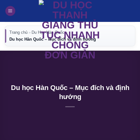
Bỏ
qua
nội
dung
Trang chủ
»
Du Học Hàn Quốc
»
Du học Hàn Quốc – Mục đích và định hướng
Du học Hàn Quốc – Mục đích và định
hướng