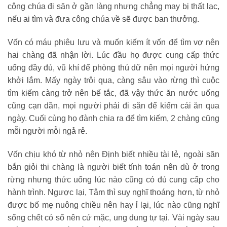
công chúa đi săn ở gần làng nhưng chẳng may bị thất lạc,
nếu ai tìm và đưa công chúa về sẽ được ban thưởng.
Vốn có máu phiêu lưu và muốn kiếm ít vốn để tìm vợ nên
hai chàng đã nhận lời. Lúc đầu họ được cung cấp thức
uống đầy đủ, vũ khí để phòng thú dữ nên mọi người hứng
khởi lắm. Mấy ngày trôi qua, càng sâu vào rừng thì cuộc
tìm kiếm càng trở nên bế tắc, đã vậy thức ăn nước uống
cũng cạn dần, mọi người phải đi săn để kiếm cái ăn qua
ngày. Cuối cùng họ đành chia ra để tìm kiếm, 2 chàng cũng
mỗi người mỗi ngả rẻ.
Vốn chịu khó từ nhỏ nên Định biết nhiều tài lẻ, ngoài săn
bắn giỏi thi chàng là người biết tính toán nên dù ở trong
rừng nhưng thức uống lúc nào cũng có đủ cung cấp cho
hành trình. Ngược lại, Tâm thì suy nghĩ thoáng hơn, từ nhỏ
được bố mẹ nuông chiều nên hay ỉ lại, lúc nào cũng nghĩ
sống chết có số nên cứ mặc, ung dung tự tại. Vài ngày sau