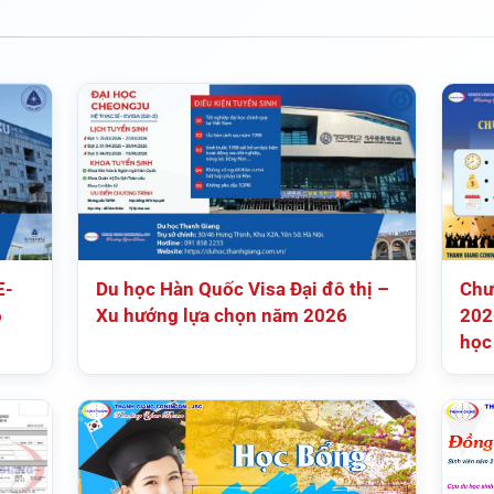
E-
Du học Hàn Quốc Visa Đại đô thị –
Chư
6
Xu hướng lựa chọn năm 2026
202
học