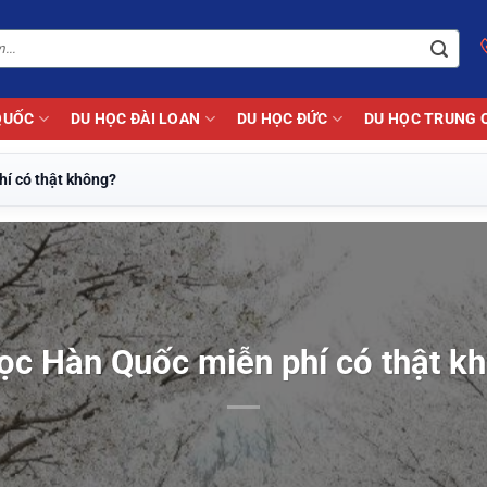
QUỐC
DU HỌC ĐÀI LOAN
DU HỌC ĐỨC
DU HỌC TRUNG 
í có thật không?
ọc Hàn Quốc miễn phí có thật k