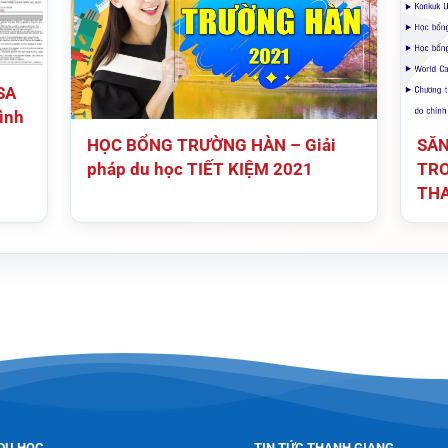
SA
ình
HỌC BỔNG TRƯỜNG HÀN – Giải
SĂN
pháp du học TIẾT KIỆM 2021
TRO
THA
DU HỌC
TIN TỨC THANH GIANG