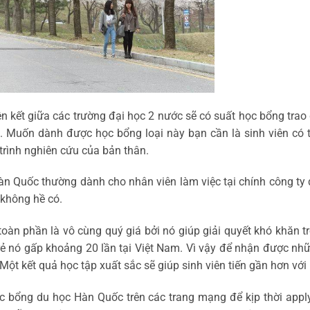
ên kết giữa các trường đại học 2 nước sẽ có suất học bổng trao đ
g. Muốn dành được học bổng loại này bạn cần là sinh viên có t
trình nghiên cứu của bản thân.
àn Quốc thường dành cho nhân viên làm việc tại chính công ty 
 không hề có.
oàn phần là vô cùng quý giá bởi nó giúp giải quyết khó khăn t
 rẻ nó gấp khoảng 20 lần tại Việt Nam. Vì vậy để nhận được n
ột kết quả học tập xuất sắc sẽ giúp sinh viên tiến gần hơn vớ
ọc bổng du học Hàn Quốc trên các trang mạng để kịp thời appl