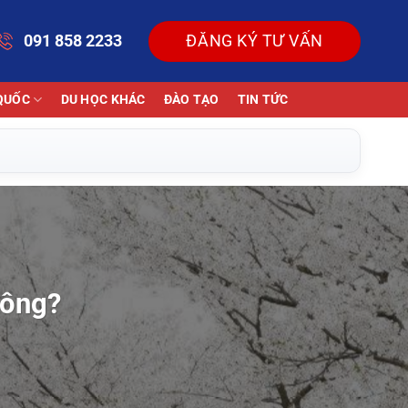
091 858 2233
ĐĂNG KÝ TƯ VẤN
QUỐC
DU HỌC KHÁC
ĐÀO TẠO
TIN TỨC
hông?