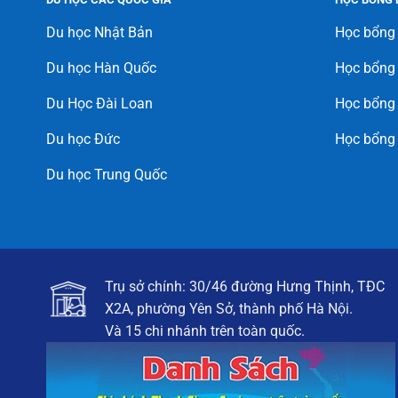
Du học Nhật Bản
Học bổng
Du học Hàn Quốc
Học bổng
Du Học Đài Loan
Học bổng 
Du học Đức
Học bổng
Du học Trung Quốc
Trụ sở chính: 30/46 đường Hưng Thịnh, TĐC
X2A, phường Yên Sở, thành phố Hà Nội.
Và 15 chi nhánh trên toàn quốc.