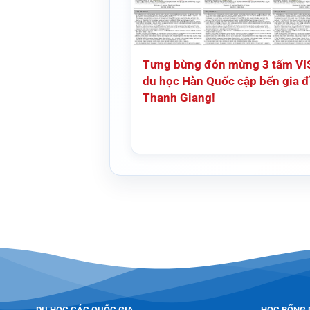
Tưng bừng đón mừng 3 tấm VI
du học Hàn Quốc cập bến gia đ
Thanh Giang!
DU HỌC CÁC QUỐC GIA
HỌC BỔNG 