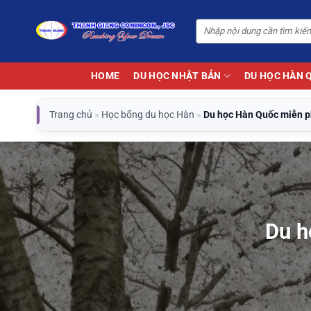
Bỏ
qua
nội
dung
HOME
DU HỌC NHẬT BẢN
DU HỌC HÀN 
Trang chủ
»
Học bổng du học Hàn
»
Du học Hàn Quốc miễn ph
Du h