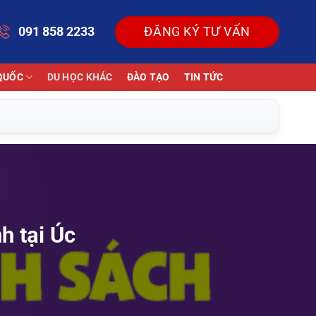
091 858 2233
ĐĂNG KÝ TƯ VẤN
QUỐC
DU HỌC KHÁC
ĐÀO TẠO
TIN TỨC
h tại Úc