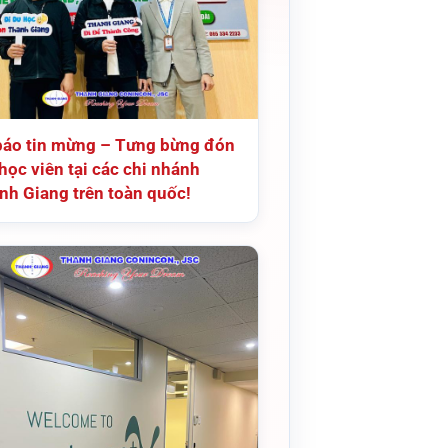
báo tin mừng – Tưng bừng đón
học viên tại các chi nhánh
nh Giang trên toàn quốc!