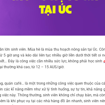
n lớn sinh viên. Mùa hè là mùa thu hoạch nông sản tại Úc. Công
 5 giờ ang và kéo dài liên tục nhiều giờ liền dưới thời tiết 
 kết… Đây là công việc cần nhiều sức lực, không phải học sinh
ại thường khá cao, từ 12 – 15 AUS/giờ.
g, quán café… là một trong những công việc quen thuộc của cá
yện các kĩ năng mềm như xử lý tình huống, sự tự tin, khả năng gi
 việc này. Thông thường, sinh viên không chỉ chạy bàn, mà cò
hêm là khi phục vụ tại các nhà hàng đồ ăn nhanh, sinh viên nê