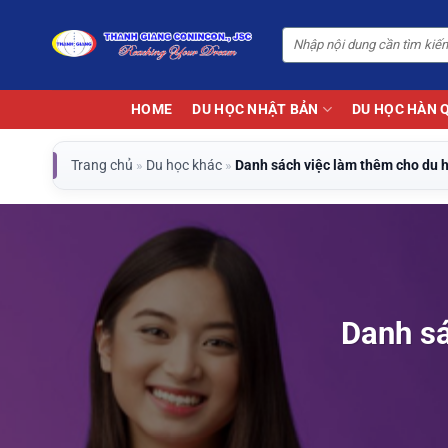
Bỏ
qua
nội
dung
HOME
DU HỌC NHẬT BẢN
DU HỌC HÀN 
Trang chủ
»
Du học khác
»
Danh sách việc làm thêm cho du h
Danh sá