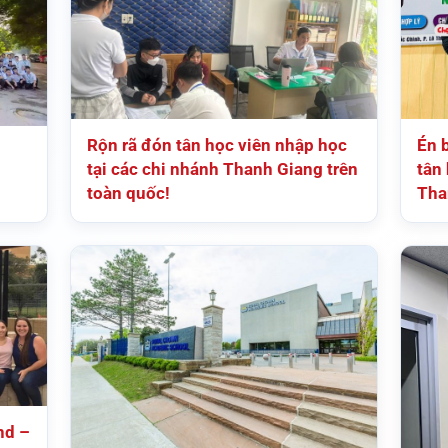
Rộn rã đón tân học viên nhập học
Én 
tại các chi nhánh Thanh Giang trên
tân 
toàn quốc!
Tha
nd –