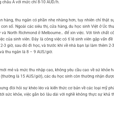
g châu Á với mức chỉ 8-10 AUD/h.
án hàng, thu ngân có phần nhẹ nhàng hơn, tuy nhiên chỉ thật s
các con số. Ngoài các siêu thị, cửa hàng, du học sinh Việt ở Úc 
y và North Richmond ở Melbourne… để xin việc. Với tính chất cô
ệc của sinh viên. Đây là công việc có tỉ lệ sinh viên gặp vấn đề 
 2-3 giờ, sau đó đi học, và trước khi về nhà bạn lại làm thêm 
và thu ngân là 8 – 9 AUS/giờ.
, mới mẻ và mức thu nhập cao, không yêu cầu cao về sứ khỏe ha
thường là 15 AUS/giờ), các du học sinh còn thường nhận được 
hưng đòi hỏi sự khéo léo và kiến thức cơ bản về các loại mỹ 
ới sức khỏe, việc gắn bó lâu dài với nghề không thực sự khả th