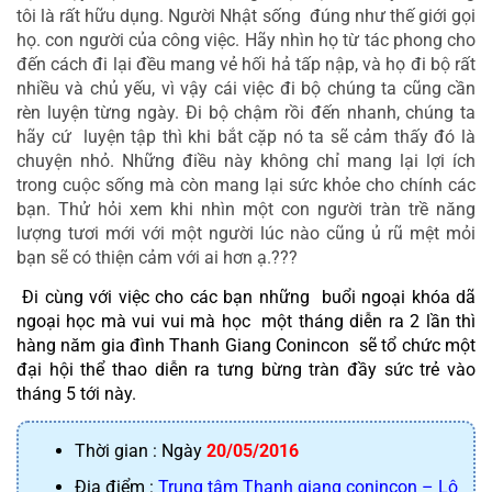
tôi là rất hữu dụng. Người Nhật sống  đúng như thế giới gọi 
họ. con người của công việc. Hãy nhìn họ từ tác phong cho 
đến cách đi lại đều mang vẻ hối hả tấp nập, và họ đi bộ rất 
nhiều và chủ yếu, vì vậy cái việc đi bộ chúng ta cũng cần 
rèn luyện từng ngày. Đi bộ chậm rồi đến nhanh, chúng ta 
hãy cứ  luyện tập thì khi bắt cặp nó ta sẽ cảm thấy đó là 
chuyện nhỏ. Những điều này không chỉ mang lại lợi ích 
trong cuộc sống mà còn mang lại sức khỏe cho chính các 
bạn. Thử hỏi xem khi nhìn một con người tràn trề năng 
lượng tươi mới với một người lúc nào cũng ủ rũ mệt mỏi 
bạn sẽ có thiện cảm với ai hơn ạ.???
 Đi cùng với việc cho các bạn những  buổi ngoại khóa dã 
ngoại học mà vui vui mà học  một tháng diễn ra 2 lần thì 
hàng năm gia đình Thanh Giang Conincon  sẽ tổ chức một 
đại hội thể thao diễn ra tưng bừng tràn đầy sức trẻ vào 
tháng 5 tới này.
Thời gian : Ngày 
20/05/2016
Địa điểm : 
Trung tâm Thanh giang conincon – Lô 