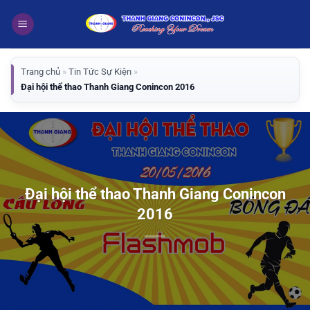
Bỏ
qua
nội
dung
Trang chủ
»
Tin Tức Sự Kiện
»
Đại hội thể thao Thanh Giang Conincon 2016
Đại hội thể thao Thanh Giang Conincon
2016