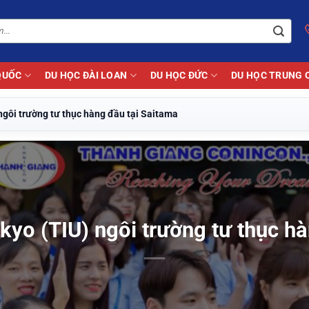
QUỐC
DU HỌC ĐÀI LOAN
DU HỌC ĐỨC
DU HỌC TRUNG 
ngôi trường tư thục hàng đầu tại Saitama
kyo (TIU) ngôi trường tư thục h