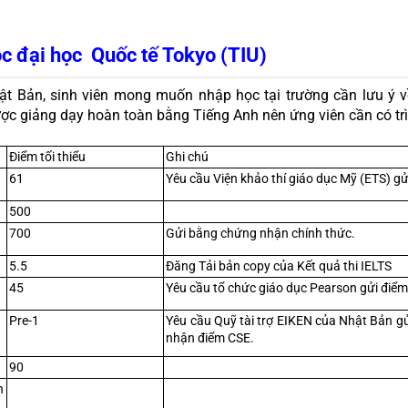
ọc đại học  Quốc tế Tokyo (TIU) 
t Bản, sinh viên mong muốn nhập học tại trường cần lưu ý v
ợc giảng dạy hoàn toàn bằng Tiếng Anh nên ứng viên cần có trì
Điểm tối thiểu
Ghi chú
61
Yêu cầu Viện khảo thí giáo dục Mỹ (ETS) gử
500
700
Gửi bằng chứng nhận chính thức.
5.5
Đăng Tải bản copy của Kết quả thi IELTS
45
Yêu cầu tổ chức giáo dục Pearson gửi điểm
Pre-1
Yêu cầu Quỹ tài trợ EIKEN của Nhật Bản 
nhận điểm CSE.
90
 