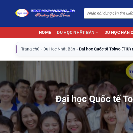
Bỏ
qua
nội
dung
HOME
DU HỌC NHẬT BẢN
DU HỌC HÀN 
Trang chủ
»
Du Học Nhật Bản
»
Đại học Quốc tế Tokyo (TIU) 
Đại học Quốc tế To