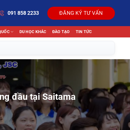
091 858 2233
ĐĂNG KÝ TƯ VẤN
QUỐC
DU HỌC KHÁC
ĐÀO TẠO
TIN TỨC
àng đầu tại Saitama