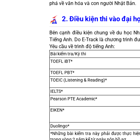
phá về văn hóa và con người Nhật Bản.
2. Điều kiện thi vào đại h
Bên cạnh điều kiện chung về du học Nhậ
Tiếng Anh. Do E-Track là chương trình đư
Yêu cầu về trình độ tiếng Anh:
Bài kiểm tra/Kỳ thi
TOEFL iBT*
TOEFL PBT*
TOEIC (Listening & Reading)*
IELTS*
Pearson PTE Academic*
EIKEN*
Duolingo*
*Những bài kiểm tra này phải được thực hiện
trong vòng 2 năm kể từ ngày nộp hồ sơ.