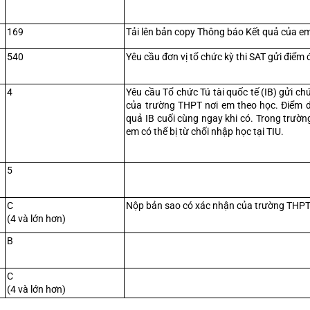
169
Tải lên bản copy Thông báo Kết quả của em
540
Yêu cầu đơn vị tổ chức kỳ thi SAT gửi điểm 
4
Yêu cầu Tổ chức Tú tài quốc tế (IB) gửi c
của trường THPT nơi em theo học. Điểm d
quả IB cuối cùng ngay khi có. Trong trườn
em có thể bị từ chối nhập học tại TIU.
5
C
Nộp bản sao có xác nhận của trường THPT
(4 và lớn hơn)
B
C
(4 và lớn hơn)