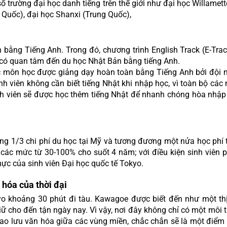
số trường đại học danh tiếng trên thế giới như đại học Willamett
Quốc), đại học Shanxi (Trung Quốc),
ng Tiếng Anh. Trong đó, chương trình English Track (E-Track) 
am có quan tâm đến du học Nhật Bản bằng tiếng Anh.
c môn học được giảng dạy hoàn toàn bằng Tiếng Anh bởi đội ng
 sinh viên không cần biết tiếng Nhật khi nhập học, vì toàn bộ 
nh viên sẽ được học thêm tiếng Nhật để nhanh chóng hòa nhập 
ằng 1/3 chi phí du học tại Mỹ và tương đương một nửa học phí t
 các mức từ 30-100% cho suốt 4 năm; với điều kiện sinh viên p
c của sinh viên Đại học quốc tế Tokyo.
 hóa của thời đại 
 khoảng 30 phút đi tàu. Kawagoe được biết đến như một thị tr
 cho đến tận ngày nay. Vì vậy, nơi đây không chỉ có một môi t
ao lưu văn hóa giữa các vùng miền, chắc chắn sẽ là một điểm 