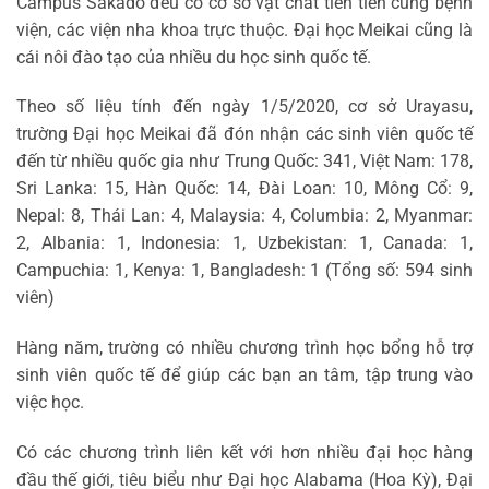
Campus Sakado đều có cơ sở vật chất tiên tiến cùng bệnh
viện, các viện nha khoa trực thuộc. Đại học Meikai cũng là
cái nôi đào tạo của nhiều du học sinh quốc tế.
Theo số liệu tính đến ngày 1/5/2020, cơ sở Urayasu,
trường Đại học Meikai đã đón nhận các sinh viên quốc tế
đến từ nhiều quốc gia như Trung Quốc: 341, Việt Nam: 178,
Sri Lanka: 15, Hàn Quốc: 14, Đài Loan: 10, Mông Cổ: 9,
Nepal: 8, Thái Lan: 4, Malaysia: 4, Columbia: 2, Myanmar:
2, Albania: 1, Indonesia: 1, Uzbekistan: 1, Canada: 1,
Campuchia: 1, Kenya: 1, Bangladesh: 1 (Tổng số: 594 sinh
viên)
Hàng năm, trường có nhiều chương trình học bổng hỗ trợ
sinh viên quốc tế để giúp các bạn an tâm, tập trung vào
việc học.
Có các chương trình liên kết với hơn nhiều đại học hàng
đầu thế giới, tiêu biểu như Đại học Alabama (Hoa Kỳ), Đại