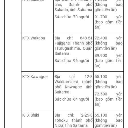
cho, thành phố
(không bao
Sakado, tỉnh Saitama
gồm tiền ăn)
Sức chứa: 70 người
91.700 yên
(bao gồm tiền
ăn)
KTX Wakaba
Địa chỉ: 848-51
72.400 yên
Fujigane, Thành phố
(không bao
Tsurugashima, Quận
gồm tiền ăn)
Saitama
89.900 yên
Sức chứa: 96 người
(bao gồm tiền
ăn)
KTX Kawagoe
Địa chỉ: 12-8
55.100 yên
Wakitamachi, thành
(không bao
phố Kawagoe, tỉnh
gồm tiền ăn)
Saitama
72.500 yên
Sức chứa: 64 người
(bao gồm tiền
ăn)
KTX Shiki
Địa chỉ: 2-25-8
55.100 yên
Tohoku, thành phố
(không bao
Niiza, tỉnh Saitama
gồm tiền ăn)