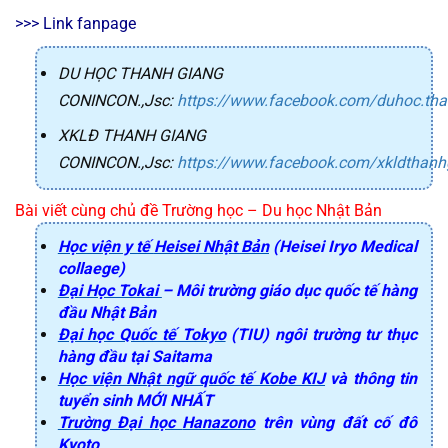
>>> Link fanpage 
DU HỌC THANH GIANG
CONINCON.,Jsc:
https://www.facebook.com/duhoc.th
XKLĐ THANH GIANG
CONINCON.,Jsc:
https://www.facebook.com/xkldthanh
Bài viết cùng chủ đề Trường học – Du học Nhật Bản
Học viện y tế
Heisei
Nhật Bản
(Heisei Iryo Medical
collaege)
Đại Học Tokai
– Môi trường giáo dục quốc tế hàng
đầu Nhật Bản
Đại học Quốc tế Tokyo
(TIU) ngôi trường tư thục
hàng đầu tại Saitama
Học viện Nhật ngữ quốc tế Kobe KIJ
và thông tin
tuyển sinh MỚI NHẤT
Trường Đại học
Hanazono
trên vùng đất cố đô
Kyoto