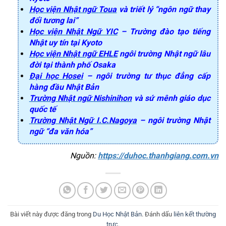
Học viện Nhật ngữ
Toua
và triết lý “ngôn ngữ thay
đổi tương lai”
Học viện Nhật Ngữ YIC
– Trường đào tạo tiếng
Nhật uy tín tại Kyoto
Học viện Nhật ngữ EHLE
ngôi trường Nhật ngữ lâu
đời tại thành phố Osaka
Đại học Hosei
– ngôi trường tư thục đẳng cấp
hàng đầu Nhật Bản
Trường Nhật ngữ Nishinihon
và sứ mênh giáo dục
quốc tế
Trường Nhật Ngữ I.C.Nagoya
– ngôi trường Nhật
ngữ “đa văn hóa”
Nguồn: 
https://duhoc.thanhgiang.com.vn
Bài viết này được đăng trong
Du Học Nhật Bản
. Đánh dấu
liên kết thường
trực
.