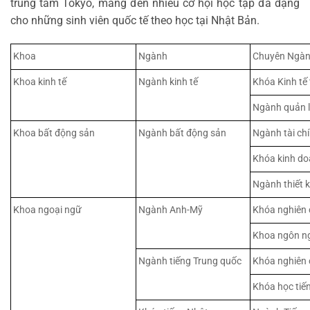
trung tâm Tokyo, mang đến nhiều cơ hội học tập đa dạng
cho những sinh viên quốc tế theo học tại Nhật Bản.
Khoa
Ngành
Chuyên Ngà
Khoa kinh tế
Ngành kinh tế
Khóa Kinh tế
Ngành quản l
Khoa bất động sản
Ngành bất động sản
Ngành tài ch
Khóa kinh d
Ngành thiết 
Khoa ngoại ngữ
Ngành Anh-Mỹ
Khóa nghiên 
Khoa ngôn n
Ngành tiếng Trung quốc
Khóa nghiên 
Khóa học tiế