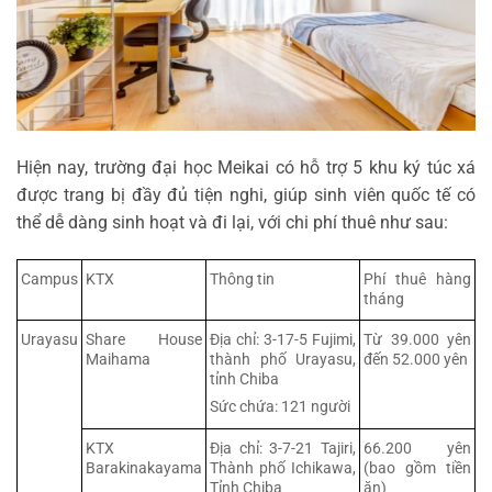
Hiện nay, trường đại học Meikai có hỗ trợ 5 khu ký túc xá
được trang bị đầy đủ tiện nghi, giúp sinh viên quốc tế có
thể dễ dàng sinh hoạt và đi lại, với chi phí thuê như sau:
Campus
KTX
Thông tin
Phí thuê hàng
tháng
Urayasu
Share House
Địa chỉ: 3-17-5 Fujimi,
Từ 39.000 yên
Maihama
thành phố Urayasu,
đến 52.000 yên
tỉnh Chiba
Sức chứa: 121 người
KTX
Địa chỉ: 3-7-21 Tajiri,
66.200 yên
Barakinakayama
Thành phố Ichikawa,
(bao gồm tiền
Tỉnh Chiba
ăn)