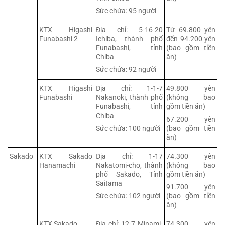
Sức chứa: 95 người
KTX Higashi
Địa chỉ: 5-16-20
Từ 69.800 yên
Funabashi 2
Ichiba, thành phố
đến 94.200 yên
Funabashi, tỉnh
(bao gồm tiền
Chiba
ăn)
Sức chứa: 92 người
KTX Higashi
Địa chỉ: 1-1-7
49.800 yên
Funabashi
Nakanoki, thành phố
(không bao
Funabashi, tỉnh
gồm tiền ăn)
Chiba
67.200 yên
Sức chứa: 100 người
(bao gồm tiền
ăn)
Sakado
KTX Sakado
Địa chỉ: 1-17
74.300 yên
Hanamachi
Nakatomi-cho, thành
(không bao
phố Sakado, Tỉnh
gồm tiền ăn)
Saitama
91.700 yên
Sức chứa: 102 người
(bao gồm tiền
ăn)
KTX Sakado
Địa chỉ: 12-7 Minami-
74.300 yên