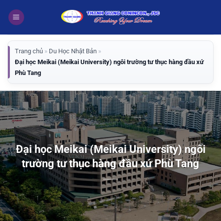
Bỏ
qua
nội
dung
Trang chủ
»
Du Học Nhật Bản
»
Đại học Meikai (Meikai University) ngôi trường tư thục hàng đầu xứ
Phù Tang
Đại học Meikai (Meikai University) ngôi
trường tư thục hàng đầu xứ Phù Tang