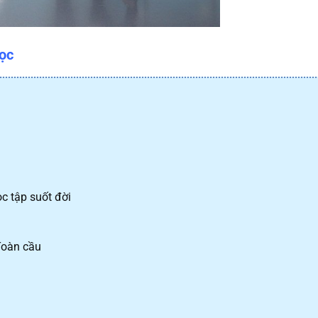
học
c tập suốt đời
Toàn cầu