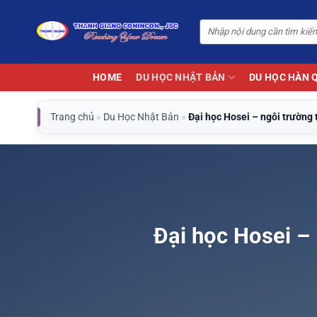
Bỏ
qua
nội
dung
HOME
DU HỌC NHẬT BẢN
DU HỌC HÀN 
Trang chủ
»
Du Học Nhật Bản
»
Đại học Hosei – ngôi trường
Đại học Hosei –