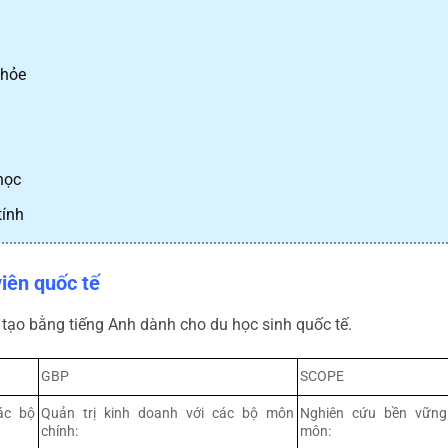
khỏe
học
tính
viên quốc tế
 tạo bằng tiếng Anh dành cho du học sinh quốc tế.
GBP
SCOPE
ác bộ
Quản trị kinh doanh với các bộ môn
Nghiên cứu bền vững
chính:
môn: