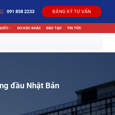
091 858 2233
ĐĂNG KÝ TƯ VẤN
QUỐC
DU HỌC KHÁC
ĐÀO TẠO
TIN TỨC
àng đầu Nhật Bản