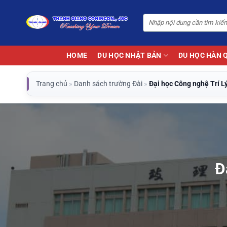
Bỏ
qua
nội
dung
HOME
DU HỌC NHẬT BẢN
DU HỌC HÀN 
Trang chủ
»
Danh sách trường Đài
»
Đại học Công nghệ Trí L
Đ