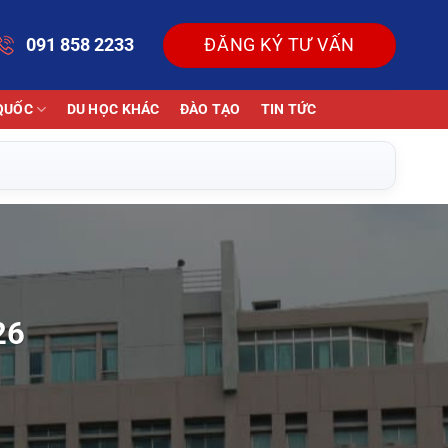
091 858 2233
ĐĂNG KÝ TƯ VẤN
QUỐC
DU HỌC KHÁC
ĐÀO TẠO
TIN TỨC
26