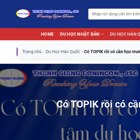
Bỏ
qua
nội
dung
HOME
DU HỌC NHẬT BẢN
DU HỌC HÀN 
Trang chủ
»
Du Học Hàn Quốc
»
Có TOPIK rồi có cần học tru
Có TOPIK rồi có cầ