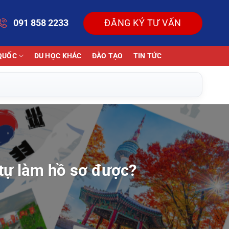
091 858 2233
ĐĂNG KÝ TƯ VẤN
QUỐC
DU HỌC KHÁC
ĐÀO TẠO
TIN TỨC
 tự làm hồ sơ được?