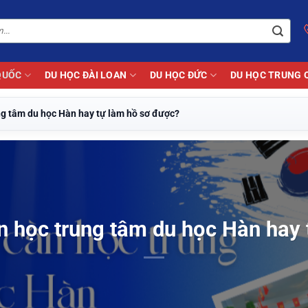
QUỐC
DU HỌC ĐÀI LOAN
DU HỌC ĐỨC
DU HỌC TRUNG 
ng tâm du học Hàn hay tự làm hồ sơ được?
n học trung tâm du học Hàn hay