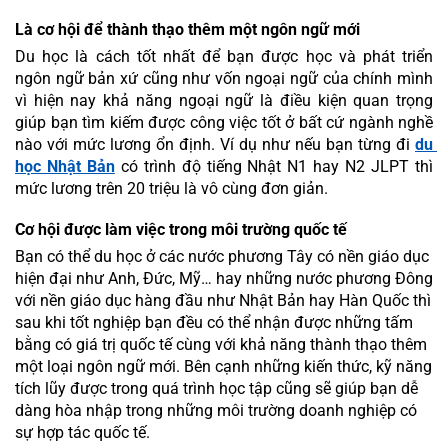
Là cơ hội để thành thạo thêm một ngôn ngữ mới 
Du học là cách tốt nhất để bạn được học và phát triển 
ngôn ngữ bản xứ cũng như vốn ngoại ngữ của chính mình 
vì hiện nay khả năng ngoại ngữ là điều kiện quan trọng 
giúp bạn tìm kiếm được công việc tốt ở bất cứ ngành nghề 
nào với mức lương ổn định. Ví dụ như nếu bạn từng đi 
du 
học Nhật Bản
 có trình độ tiếng Nhật N1 hay N2 JLPT thì 
mức lương trên 20 triệu là vô cùng đơn giản.
Cơ hội được làm việc trong môi trường quốc tế
Bạn có thể du học ở các nước phương Tây có nền giáo dục 
hiện đại như Anh, Đức, Mỹ… hay những nước phương Đông 
với nền giáo dục hàng đầu như Nhật Bản hay Hàn Quốc thì 
sau khi tốt nghiệp bạn đều có thể nhận được những tấm 
bằng có giá trị quốc tế cùng với khả năng thành thạo thêm 
một loại ngôn ngữ mới. Bên cạnh những kiến thức, kỹ năng 
tích lũy được trong quá trình học tập cũng sẽ giúp bạn dễ 
dàng hòa nhập trong những môi trường doanh nghiệp có 
sự hợp tác quốc tế.