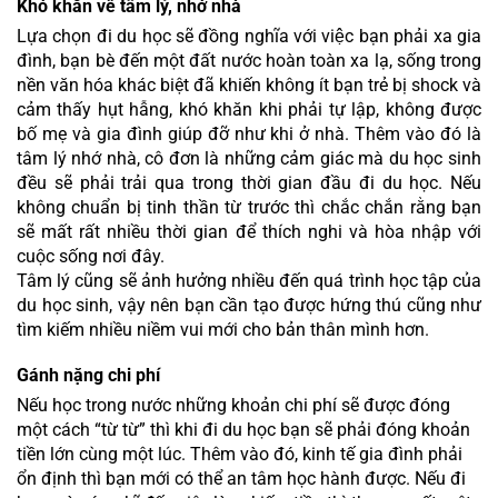
Khó khăn về tâm lý, nhớ nhà
Lựa chọn đi du học sẽ đồng nghĩa với việc bạn phải xa gia 
đình, bạn bè đến một đất nước hoàn toàn xa lạ, sống trong 
nền văn hóa khác biệt đã khiến không ít bạn trẻ bị shock và 
cảm thấy hụt hẫng, khó khăn khi phải tự lập, không được 
bố mẹ và gia đình giúp đỡ như khi ở nhà. Thêm vào đó là 
tâm lý nhớ nhà, cô đơn là những cảm giác mà du học sinh 
đều sẽ phải trải qua trong thời gian đầu đi du học. Nếu 
không chuẩn bị tinh thần từ trước thì chắc chắn rằng bạn 
sẽ mất rất nhiều thời gian để thích nghi và hòa nhập với 
cuộc sống nơi đây.
Tâm lý cũng sẽ ảnh hưởng nhiều đến quá trình học tập của 
du học sinh, vậy nên bạn cần tạo được hứng thú cũng như 
tìm kiếm nhiều niềm vui mới cho bản thân mình hơn.
Gánh nặng chi phí
Nếu học trong nước những khoản chi phí sẽ được đóng 
một cách “từ từ” thì khi đi du học bạn sẽ phải đóng khoản 
tiền lớn cùng một lúc. Thêm vào đó, kinh tế gia đình phải 
ổn định thì bạn mới có thể an tâm học hành được. Nếu đi 