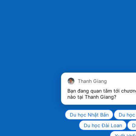
Thanh Giang
Bạn đang quan tâm tới chương
nào tại Thanh Giang? 
Du học Nhật Bản
Du học
Du học Đài Loan
D
Xuất khẩ