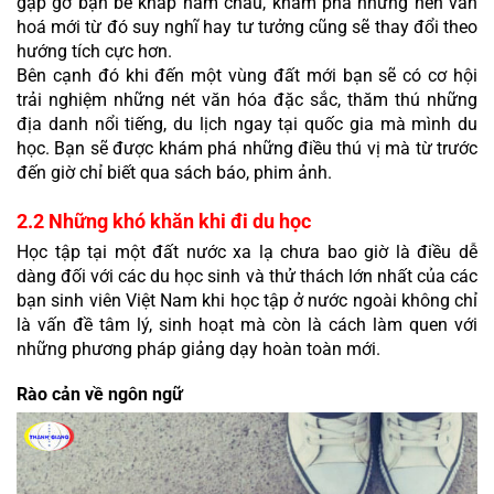
gặp gỡ bạn bè khắp năm châu, khám phá những nền văn 
hoá mới từ đó suy nghĩ hay tư tưởng cũng sẽ thay đổi theo 
hướng tích cực hơn.
Bên cạnh đó khi đến một vùng đất mới bạn sẽ có cơ hội 
trải nghiệm những nét văn hóa đặc sắc, thăm thú những 
địa danh nổi tiếng, du lịch ngay tại quốc gia mà mình du 
học. Bạn sẽ được khám phá những điều thú vị mà từ trước 
đến giờ chỉ biết qua sách báo, phim ảnh.
2.2 Những khó khăn khi đi du học
Học tập tại một đất nước xa lạ chưa bao giờ là điều dễ 
dàng đối với các du học sinh và thử thách lớn nhất của các 
bạn sinh viên Việt Nam khi học tập ở nước ngoài không chỉ 
là vấn đề tâm lý, sinh hoạt mà còn là cách làm quen với 
những phương pháp giảng dạy hoàn toàn mới.
Rào cản về ngôn ngữ