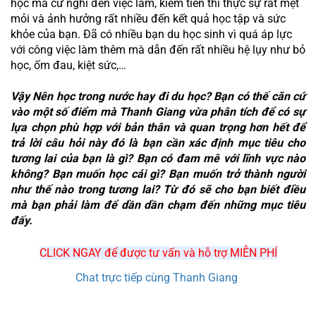
học mà cứ nghĩ đến việc làm, kiếm tiền thì thực sự rất mệt 
mỏi và ảnh hưởng rất nhiều đến kết quả học tập và sức 
khỏe của bạn. Đã có nhiều bạn du học sinh vì quá áp lực 
với công việc làm thêm mà dẫn đến rất nhiều hệ lụy như bỏ 
học, ốm đau, kiệt sức,…
Vậy Nên học trong nước hay đi du học? Bạn có thế căn cứ 
vào một số điểm mà Thanh Giang vừa phân tích để có sự 
lựa chọn phù hợp với bản thân và quan trọng hơn hết để 
trả lời câu hỏi này đó là bạn cần xác định mục tiêu cho 
tương lai của bạn là gì? Bạn có đam mê với lĩnh vực nào 
không? Bạn muốn học cái gì? Bạn muốn trở thành người 
như thế nào trong tương lai? Từ đó sẽ cho bạn biết điều 
mà bạn phải làm để dần dần chạm đến những mục tiêu 
đấy.
CLICK NGAY để được tư vấn và hỗ trợ MIỄN PHÍ
Chat trực tiếp cùng Thanh Giang