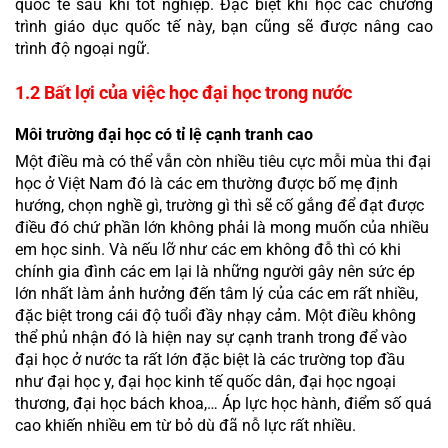
quốc tế sau khi tốt nghiệp. Đặc biệt khi học các chương 
trình giáo dục quốc tế này, bạn cũng sẽ được nâng cao 
trình độ ngoại ngữ.
1.2 Bất lợi của việc học đại học trong nước
Môi trường đại học có tỉ lệ cạnh tranh cao
Một điều mà có thể vẫn còn nhiều tiêu cực mỗi mùa thi đại 
học ở Việt Nam đó là các em thường được bố mẹ định 
hướng, chọn nghề gì, trường gì thì sẽ cố gắng để đạt được 
điều đó chứ phần lớn không phải là mong muốn của nhiều 
em học sinh. Và nếu lỡ như các em không đỗ thì có khi 
chính gia đình các em lại là những người gây nên sức ép 
lớn nhất làm ảnh hưởng đến tâm lý của các em rất nhiều, 
đặc biệt trong cái độ tuổi đầy nhạy cảm. Một điều không 
thể phủ nhận đó là hiện nay sự cạnh tranh trong để vào 
đại học ở nước ta rất lớn đặc biệt là các trường top đầu 
như đại học y, đại học kinh tế quốc dân, đại học ngoại 
thương, đại học bách khoa,… Áp lực học hành, điểm số quá 
cao khiến nhiều em từ bỏ dù đã nỗ lực rất nhiều. 