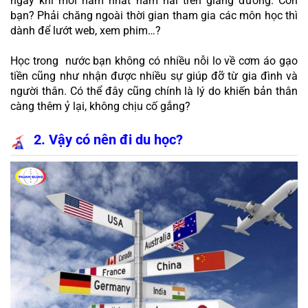
ngay khi mới năm nhất năm hai trên giảng đường. Còn 
bạn? Phải chăng ngoài thời gian tham gia các môn học thì 
dành để lướt web, xem phim…? 
Học trong  nước bạn không có nhiều nỗi lo về cơm áo gạo 
tiền cũng như nhận được nhiều sự giúp đỡ từ gia đình và 
người thân. Có thể đây cũng chính là lý do khiến bản thân 
càng thêm ỷ lại, không chịu cố gắng?
2. Vậy có nên đi du học?