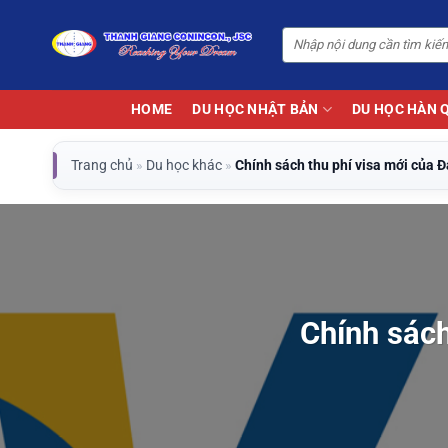
Bỏ
qua
nội
dung
HOME
DU HỌC NHẬT BẢN
DU HỌC HÀN 
Trang chủ
»
Du học khác
»
Chính sách thu phí visa mới của Đ
Chính sách