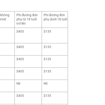
 không
Phí đương đơn
Phí đương đơn
ernet
phụ từ 18 tuổi
phụ dưới 18 tuổi
trở lên
$405
$135
$405
$135
$405
$135
$405
$135
Nil
Nil
$405
$135