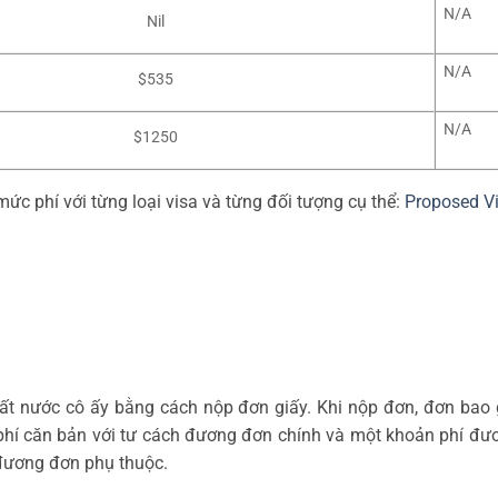
N/A
Nil
N/A
$535
N/A
$1250
mức phí với từng loại visa và từng đối tượng cụ thể:
Proposed Vi
đất nước cô ấy bằng cách nộp đơn giấy. Khi nộp đơn, đơn bao
 phí căn bản với tư cách đương đơn chính và một khoản phí đư
h đương đơn phụ thuộc.