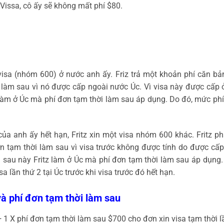
eVissa, cô ấy sẽ không mất phí $80.
 visa (nhóm 600) ở nước anh ấy. Friz trả một khoản phí căn bả
 làm sau vì nó được cấp ngoài nước Úc. Vì visa này được cấp 
z làm ở Úc mà phí đơn tạm thời làm sau áp dụng. Do đó, mức phí
a của anh ấy hết hạn, Fritz xin một visa nhóm 600 khác. Fritz 
n tạm thời làm sau vì visa trước không được tính do được cấp
i sau này Fritz làm ở Úc mà phí đơn tạm thời làm sau áp dụng.
sa lần thứ 2 tại Úc trước khi visa trước đó hết hạn.
và phí đơn tạm thời làm sau
+ 1 X phí đơn tạm thời làm sau $700 cho đơn xin visa tạm thời lầ