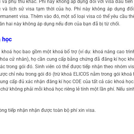
 và phụ thu khác. Phí này không áp dụng đối với visa đầu tiên
 và lịch sử visa tạm thời của họ. Phí này không áp dụng đối 
ermanent visa. Thêm vào đó, một số loại visa có thể yêu cầu 
lần hai này không áp dụng nếu đơn của bạn đã bị từ chối.
á học
i khoá học bao gồm một khoá bổ trợ (ví dụ: khoá nâng cao trìn
 khóa cử nhân), họ cần cung cấp bằng chứng đã đăng kí học kh
hác trong gói đó. Sinh viên có thể được tiếp nhận theo nhóm v
ược chỉ nêu trong gói đó (trừ khoá ELICOS nằm trong gói khoá h
cung cấp đủ xác nhận đăng kí học COE của tất cả các khoá học. 
 chứ không phải mỗi khoá học riêng lẻ tính một lần phí. Nếu sin
hòng tiếp nhận nhận được toàn bộ phí xin visa.