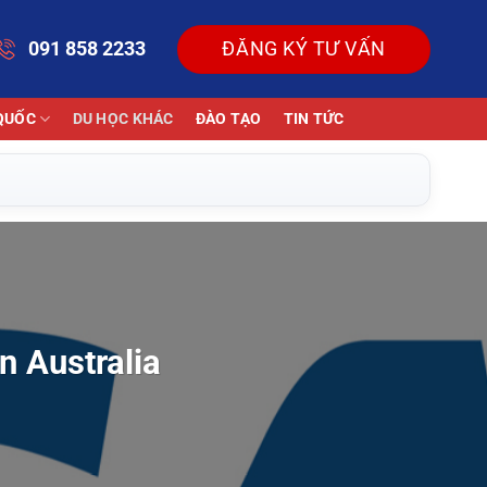
091 858 2233
ĐĂNG KÝ TƯ VẤN
QUỐC
DU HỌC KHÁC
ĐÀO TẠO
TIN TỨC
n Australia