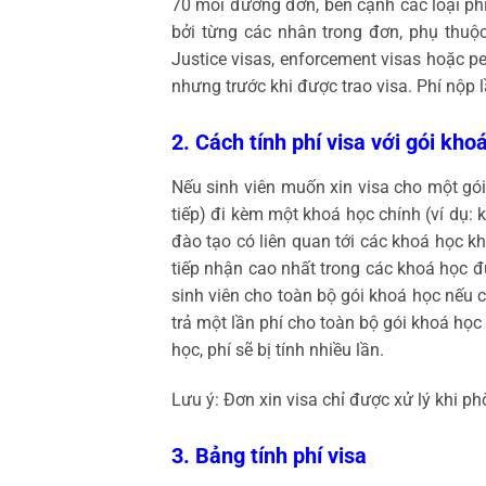
70 mỗi đương đơn, bên cạnh các loại phí
bởi từng các nhân trong đơn, phụ thuộc
Justice visas, enforcement visas hoặc p
nhưng trước khi được trao visa. Phí nộp 
2. Cách tính phí visa với gói kho
Nếu sinh viên muốn xin visa cho một gó
tiếp) đi kèm một khoá học chính (ví dụ:
đào tạo có liên quan tới các khoá học k
tiếp nhận cao nhất trong các khoá học đ
sinh viên cho toàn bộ gói khoá học nếu 
trả một lần phí cho toàn bộ gói khoá học
học, phí sẽ bị tính nhiều lần.
Lưu ý: Đơn xin visa chỉ được xử lý khi p
3. Bảng tính phí visa