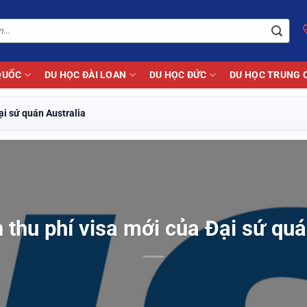
QUỐC
DU HỌC ĐÀI LOAN
DU HỌC ĐỨC
DU HỌC TRUNG 
ại sứ quán Australia
 thu phí visa mới của Đại sứ quá