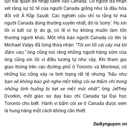
tục hải quan để nhập cảnh vào Canada. Có người đã nhận
xét rằng sự tử tế của người Canada giống như là dầu hỏa
đối với Ả Rập Saudi. Các nghiên cứu chỉ ra rằng từ mà
người Canada dùng thường xuyên nhất, đó là ‘sorry’. Họ xin
lỗi vì bất cứ lý do gì, có lẽ vì họ không muốn làm tổn
thương người khác. Một nhà báo người Canada có tên là
Michael Valpy đã từng thừa nhận
“Tôi xin lỗi cái cây mà tôi
đâm vào,”
ông cũng nói rằng những người hàng xóm của
ông cũng xin lỗi vì điều tương tự như vậy. Khi tham gia
giao thông trên các đường phố ở Toronto và Montreal, có
những lúc cũng xảy ra tình trạng rất tệ nhưng
“hầu như
bạn sẽ không bao giờ nghe một tiếng còi xe thậm chí trong
những tình huống bị kẹt xe mệt mỏi nhất”
, ông Jeffrey
Dvorkin, một giáo sư dạy báo chí Canada tại Đại học
Toronto cho biết. Hành vi bấm còi xe ở Canada được xem
là hung hăng một cách không cần thiết.
Daikynguyen.vn