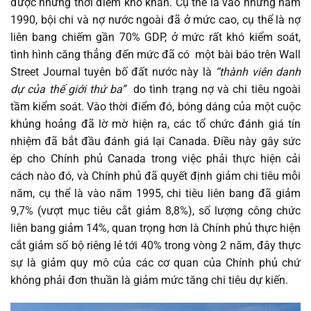
được những thời điểm khó khăn. Cụ thể là vào những năm
1990, bội chi và nợ nước ngoài đã ở mức cao, cụ thể là nợ
liên bang chiếm gần 70% GDP, ở mức rất khó kiểm soát,
tình hình căng thẳng đến mức đã có một bài báo trên Wall
Street Journal tuyên bố đất nước này là
“thành viên danh
dự của thế giới thứ ba”
do tình trạng nợ và chi tiêu ngoài
tầm kiểm soát. Vào thời điểm đó, bóng dáng của một cuộc
khủng hoảng đã lờ mờ hiện ra, các tổ chức đánh giá tín
nhiệm đã bắt đầu đánh giá lại Canada. Điều này gây sức
ép cho Chính phủ Canada trong việc phải thực hiện cải
cách nào đó, và Chính phủ đã quyết định giảm chi tiêu mỗi
năm, cụ thể là vào năm 1995, chi tiêu liên bang đã giảm
9,7% (vượt mục tiêu cắt giảm 8,8%), số lượng công chức
liên bang giảm 14%, quan trọng hơn là Chính phủ thực hiện
cắt giảm số bộ riêng lẻ tới 40% trong vòng 2 năm, đây thực
sự là giảm quy mô của các cơ quan của Chính phủ chứ
không phải đơn thuần là giảm mức tăng chi tiêu dự kiến.