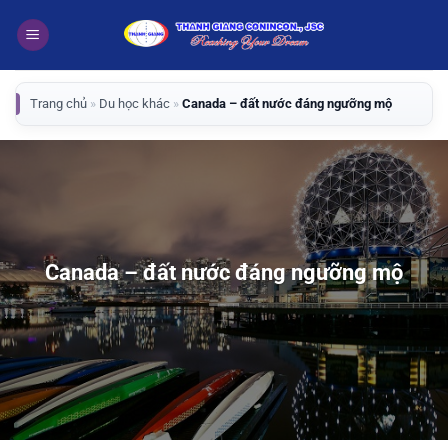
Bỏ
qua
nội
dung
Trang chủ
»
Du học khác
»
Canada – đất nước đáng ngưỡng mộ
Canada – đất nước đáng ngưỡng mộ