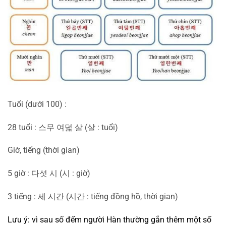
Tuổi (dưới 100) :
28 tuổi : 스무 여덟 살 (살 : tuổi)
Giờ, tiếng (thời gian)
5 giờ : 다섯 시 (시 : giờ)
3 tiếng : 세 시간 (시간 : tiếng đồng hồ, thời gian)
Lưu ý: vì sau số đếm người Hàn thường gắn thêm một số