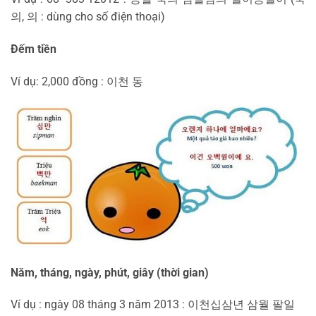
의, 의 : dùng cho số điện thoại)
Đếm tiền
Ví dụ: 2,000 đồng : 이천 동
Năm, tháng, ngày, phút, giây (thời gian)
Ví dụ : ngày 08 tháng 3 năm 2013 : 이천십삼년 삼월 팔일