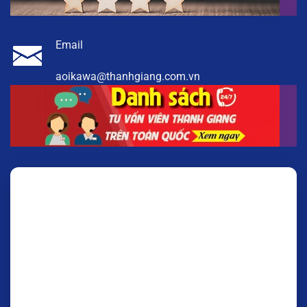
Email
aoikawa@thanhgiang.com.vn