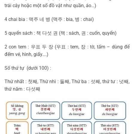
trái cây hoặc một số đồ vật như quần, áo…)
4 chai bia : 맥주 네 병 (맥주 : bia, 병 : chai)
5 quyển sách : 책 다섯 권 (책 : sách, 권 : cuốn, quyển)
2 con tem : 우표 두 장 (우표 : tem, 장 : tờ, tấm – dùng để
đếm vé, hình, giấy….)
Số thứ tự (dưới 100) :
Thứ nhất : 첫째, Thứ nhì : 둘째, Thứ ba : 섯째, thứ tư : 넛째,
thứ năm : 다섯째