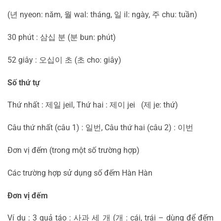
(년 nyeon: năm, 월 wal: tháng, 일 il: ngày, 주 chu: tuần)
30 phút : 삼십 분 (분 bun: phút)
52 giây : 오십이 초 (초 cho: giây)
Số thứ tự
Thứ nhất : 제일 jeil, Thứ hai : 제이 jei (제 je: thứ)
Câu thứ nhất (câu 1) : 일번, Câu thứ hai (câu 2) : 이번
Đơn vị đếm (trong một số trường hợp)
Các trường hợp sử dụng số đếm Hàn Hàn
Đơn vị đếm
Ví dụ : 3 quả táo : 사과 세 개 (개 : cái, trái – dùng để đếm