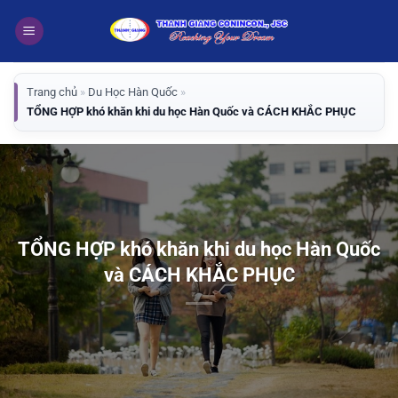
Bỏ
qua
nội
dung
Trang chủ
»
Du Học Hàn Quốc
»
TỔNG HỢP khó khăn khi du học Hàn Quốc và CÁCH KHẮC PHỤC
TỔNG HỢP khó khăn khi du học Hàn Quốc
và CÁCH KHẮC PHỤC