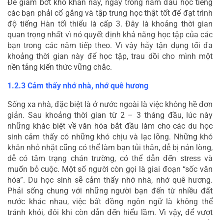
Để giảm bớt khó khăn này, ngay trong năm đầu học tiếng 
các bạn phải cố gắng và tập trung học thật tốt để đạt trình 
độ tiếng Hàn tối thiểu là cấp 3. Đây là khoảng thời gian 
quan trọng nhất vì nó quyết định khả năng học tập của các 
bạn trong các năm tiếp theo. Vì vậy hãy tận dụng tối đa 
khoảng thời gian này để học tập, trau dồi cho mình một 
nền tảng kiến thức vững chắc.
1.2.3 Cảm thấy nhớ nhà, nhớ quê hương
Sống xa nhà, đặc biệt là ở nước ngoài là việc không hề đơn 
giản. Sau khoảng thời gian từ 2 – 3 tháng đầu, lúc này 
những khác biệt về văn hóa bắt đầu làm cho các du học 
sinh cảm thấy có những khó chịu và lạc lõng. Những khó 
khăn nhỏ nhặt cũng có thể làm bạn tủi thân, dễ bị nản lòng, 
dễ có tâm trạng chán trường, có thể dẫn đến stress và 
muốn bỏ cuộc. Một số người còn gọi là giai đoạn “sốc văn 
hóa”. Du học sinh sẽ cảm thấy nhớ nhà, nhớ quê hương. 
Phải sống chung với những người bạn đến từ nhiều đất 
nước khác nhau, việc bất đồng ngôn ngữ là không thể 
tránh khỏi, đôi khi còn dẫn đến hiểu lầm. Vì vậy, để vượt 