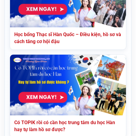
Học bổng Thạc sĩ Hàn Quốc – Điều kiện, hồ sơ và
cách tăng cơ hội đậu
Có TOPIK rồi có cần học trung tâm du học Hàn
hay tự làm hồ sơ được?