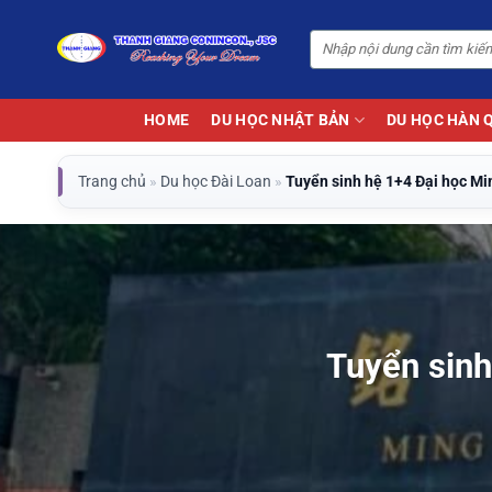
Bỏ
qua
nội
dung
HOME
DU HỌC NHẬT BẢN
DU HỌC HÀN 
Trang chủ
»
Du học Đài Loan
»
Tuyển sinh hệ 1+4 Đại học Mi
Tuyển sinh