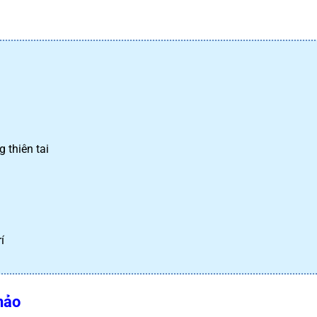
 thiên tai
í
hảo