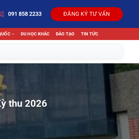
091 858 2233
ĐĂNG KÝ TƯ VẤN
QUỐC
DU HỌC KHÁC
ĐÀO TẠO
TIN TỨC
Kỳ thu 2026