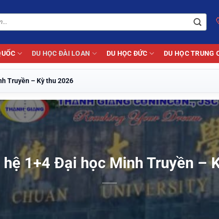
QUỐC
DU HỌC ĐÀI LOAN
DU HỌC ĐỨC
DU HỌC TRUNG 
nh Truyền – Kỳ thu 2026
 hệ 1+4 Đại học Minh Truyền – 