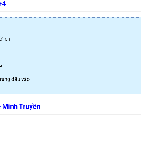
+4
ở lên
sự
Trung đầu vào
c Minh Truyền