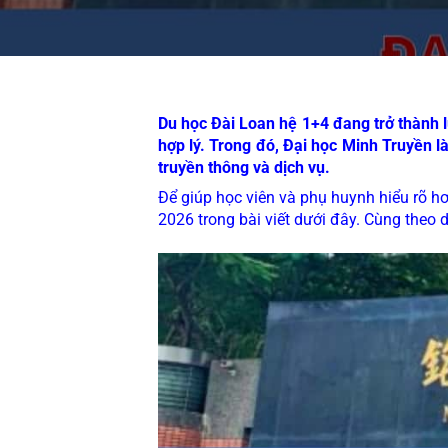
Du học Đài Loan hệ 1+4 đang trở thành l
hợp lý. Trong đó, Đại học Minh Truyền l
truyền thông và dịch vụ.
Để giúp học viên và phụ huynh hiểu rõ hơ
2026 trong bài viết dưới đây. Cùng theo d