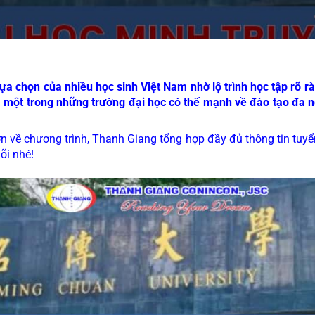
ựa chọn của nhiều học sinh Việt Nam nhờ lộ trình học tập rõ rà
à một trong những trường đại học có thế mạnh về đào tạo đa n
n về chương trình, Thanh Giang tổng hợp đầy đủ thông tin tuyể
õi nhé!