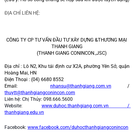
ĐỊA CHỈ LIÊN HỆ:
CÔNG TY CP TƯ VẤN ĐẦU TƯ XÂY DỰNG &THƯƠNG MẠI 
THANH GIANG
        (THANH GIANG CONINCON.,JSC)
Địa chỉ : 
Lô N2, Khu tái định cư X2A, phường Yên Sở, quận 
Hoàng Mai, HN
Điện Thoại : 
(04) 6680 8552 
Email:  
nhansu@thanhgiang.com.vn
 / 
thuytt@thanhgiangconincon.com
Liên hệ: 
Chị Thủy: 098.666.5600
Website: 
www.duhoc.thanhgiang.com.vn / 
thanhgiang.edu.vn
Facebook: 
www.facebook.com/duhocthanhgiangconincon