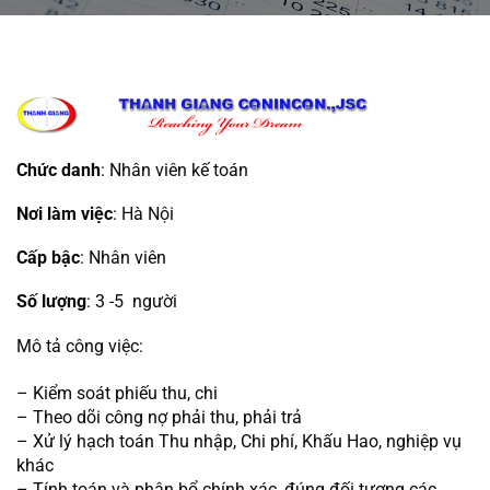
Chức danh
: Nhân viên kế toán
Nơi làm việc
: Hà Nội
Cấp bậc
: Nhân viên
Số lượng
:
 3 -5  người
Mô tả công việc:
– Kiểm soát phiếu thu, chi 
– Theo dõi công nợ phải thu, phải trả
– Xử lý hạch toán Thu nhập, Chi phí, Khấu Hao, nghiệp vụ 
khác
– Tính toán và phân bổ chính xác, đúng đối tượng các 