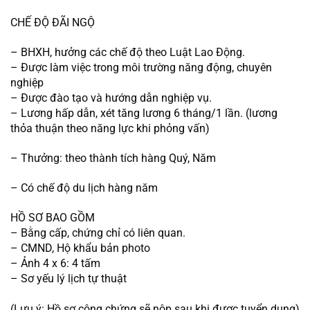
CHẾ ĐỘ ĐÃI NGỘ
– BHXH, hưởng các chế độ theo Luật Lao Động.
– Được làm việc trong môi trường năng động, chuyên 
nghiệp
– Được đào tạo và hướng dẫn nghiệp vụ.
– Lương hấp dẫn, xét tăng lương 6 tháng/1 lần. (lương 
thỏa thuận theo năng lực khi phỏng vấn)
– Thưởng: theo thành tích hàng Quý, Năm
– Có chế độ du lịch hàng năm
HỒ SƠ BAO GỒM
– Bằng cấp, chứng chỉ có liên quan.
– CMND, Hộ khẩu bản photo
– Ảnh 4 x 6: 4 tấm
– Sơ yếu lý lịch tự thuật
(Lưu ý: Hồ sơ công chứng sẽ nộp sau khi được tuyển dụng)