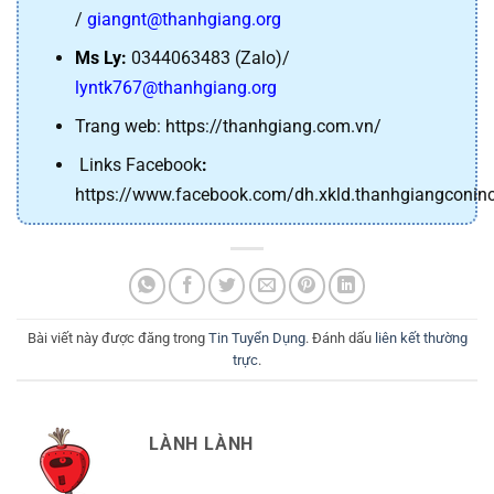
/
giangnt@thanhgiang.org
Ms Ly:
0344063483 (Zalo)/
lyntk767@thanhgiang.org
Trang web:
https://thanhgiang.com.vn/
Links Facebook
:
https://www.facebook.com/dh.xkld.thanhgiangconin
Bài viết này được đăng trong
Tin Tuyển Dụng
. Đánh dấu
liên kết thường
trực
.
LÀNH LÀNH