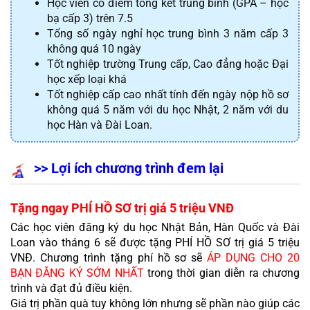
Học viên có điểm tổng kết trung bình (GPA – học
bạ cấp 3) trên 7.5
Tổng số ngày nghỉ học trung bình 3 năm cấp 3
không quá 10 ngày
Tốt nghiệp trường Trung cấp, Cao đẳng hoặc Đại
học xếp loại khá
Tốt nghiệp cấp cao nhất tính đến ngày nộp hồ sơ
không quá 5 năm với du học Nhật, 2 năm với du
học Hàn và Đài Loan.
>> Lợi ích chương trình đem lại
Tặng ngay PHÍ HỒ SƠ trị giá 5 triệu VNĐ
Các học viên đăng ký du học Nhật Bản, Hàn Quốc và Đài 
Loan vào tháng 6 sẽ được 
tặng PHÍ HỒ SƠ trị giá 5 triệu 
VNĐ
. Chương trình tặng phí hồ sơ sẽ 
ÁP DỤNG CHO 20 
BẠN ĐĂNG KÝ SỚM NHẤT
 trong thời gian diễn ra chương 
trình và đạt đủ điều kiện.
Giá trị phần quà tuy không lớn nhưng sẽ phần nào giúp các 