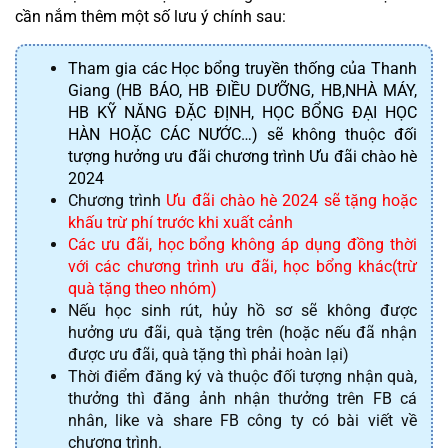
cần nắm thêm một số lưu ý chính sau:
Tham gia các Học bổng truyền thống của Thanh 
Giang
 (HB BÁO, HB ĐIỀU DƯỠNG, HB,NHÀ MÁY, 
HB KỸ NĂNG ĐẶC ĐỊNH, HỌC BỔNG ĐẠI HỌC 
HÀN HOẶC CÁC NƯỚC…) sẽ 
không thuộc đối 
tượng hưởng ưu đãi chương trình Ưu đãi chào hè 
2024
Chương trình
Ưu đãi chào hè 2024 sẽ 
tặng hoặc 
khấu trừ phí trước khi xuất cảnh
Các ưu đãi, học bổng không áp dụng đồng thời
với các chương trình ưu đãi, học bổng khác(trừ
quà tặng theo nhóm)
Nếu học sinh rút, hủy hồ sơ sẽ không được
hưởng ưu đãi, quà tặng trên (hoặc nếu đã nhận
được ưu đãi, quà tặng thì phải hoàn lại)
Thời điểm đăng ký và thuộc đối tượng nhận quà,
thưởng
thì
đăng ảnh nhận thưởng trên FB cá
nhân, like và share FB công ty
có bài viết về
chương trình.