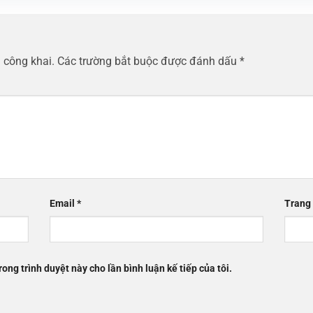
 công khai.
Các trường bắt buộc được đánh dấu
*
Email
*
Trang
rong trình duyệt này cho lần bình luận kế tiếp của tôi.