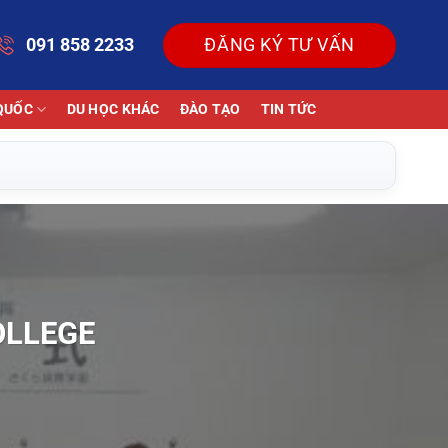
091 858 2233
ĐĂNG KÝ TƯ VẤN
QUỐC
DU HỌC KHÁC
ĐÀO TẠO
TIN TỨC
OLLEGE