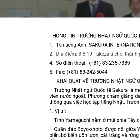
THÔNG TIN TRƯỜNG NHẬT NGỮ QUỐC 
1.  Tên tiếng Anh: SAKURA INTERNAT
2. Địa điểm: 3-5-19 Takezaki-cho, thàn
4.  Số điện thoại:  (+81) 83-235-7389
5.  Fax: (+81) 83-242-5044
I – KHÁI QUÁT VỀ TRƯỜNG NHẬT NGỮ
– Trường Nhật ngữ Quốc tế Sakura là mộ
viên nước ngoài. Phương châm giảng dạy
thông qua việc học tập tiếng Nhật. Trường
1. Vị trí:
– Tỉnh Yamaguchi nằm ở mũi phía Tây của 
– Quần đảo Boyo-shoto, được nối giữa Y
biển, bờ biển uốn lượn, cát trắng và rừ