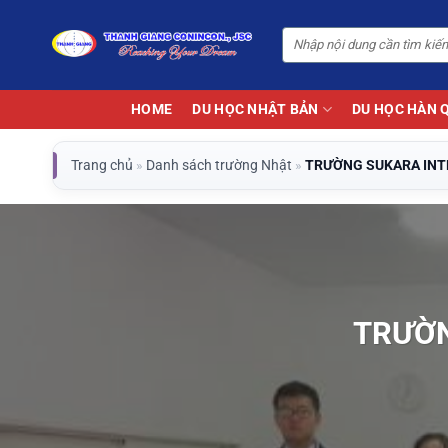
Bỏ
qua
nội
dung
HOME
DU HỌC NHẬT BẢN
DU HỌC HÀN 
Trang chủ
»
Danh sách trường Nhật
»
TRƯỜNG SUKARA INT
TRƯỜN