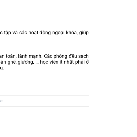
 tập và các hoạt động ngoại khóa, giúp 
t an toàn, lành mạnh. Các phòng đều sạch 
bàn ghế, giường, … học viên ít nhất phải ở 
g.
ực
.