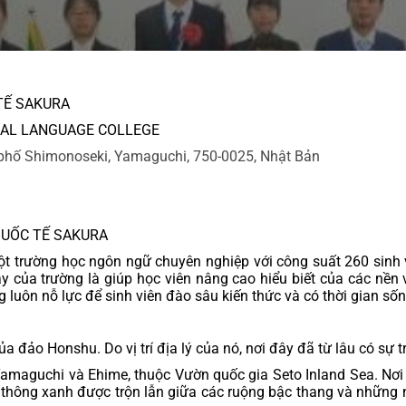
TẾ SAKURA
IONAL LANGUAGE COLLEGE
h phố Shimonoseki, Yamaguchi, 750-0025, Nhật Bản
 QUỐC TẾ SAKURA
t trường học ngôn ngữ chuyên nghiệp với công suất 260 sinh vi
 của trường là giúp học viên nâng cao hiểu biết của các nền
 luôn nỗ lực để sinh viên đào sâu kiến thức và có thời gian sống
đảo Honshu. Do vị trí địa lý của nó, nơi đây đã từ lâu có sự t
amaguchi và Ehime, thuộc Vườn quốc gia Seto Inland Sea. Nơi đ
ng thông xanh được trộn lẫn giữa các ruộng bậc thang và những 