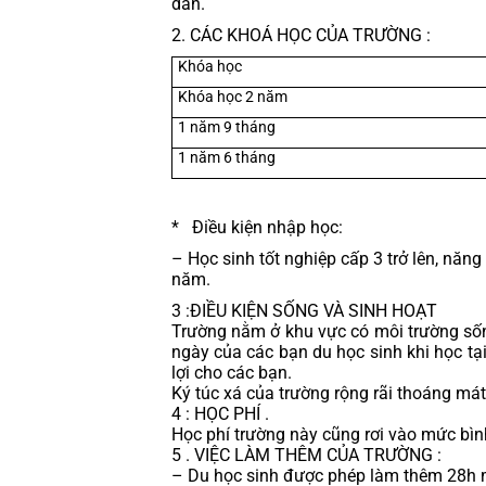
dẫn.
2. CÁC KHOÁ HỌC CỦA TRƯỜNG :
Khóa học
Khóa học 2 năm
1 năm 9 tháng
1 năm 6 tháng
*   Điều kiện nhập học:
– Học sinh tốt nghiệp cấp 3 trở lên, năng
năm.
3 :
ĐIỀU KIỆN SỐNG VÀ SINH HOẠT
Trường nằm ở khu vực có môi trường sống 
ngày của các bạn du học sinh khi học tại
lợi cho các bạn.
Ký túc xá của trường rộng rãi thoáng mát
4 : HỌC PHÍ .
Học phí trường này cũng rơi vào mức bình
5 . VIỆC LÀM THÊM CỦA TRƯỜNG :
– Du học sinh được phép làm thêm 28h mộ