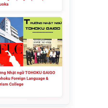
uoka
ờng Nhật ngữ TOHOKU GAIGO
ohoku Foreign Language &
rism College