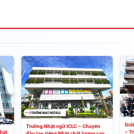
Giớ
Trường Nhật ngữ ICLC – Chuyên
– Tr
hật
đào tạo tiếng Nhật chất lượng cao