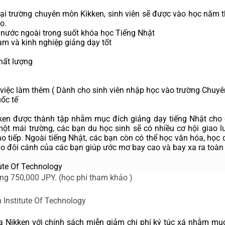
i trường chuyên môn Kikken, sinh viên sẽ được vào học năm th
o.
ên nước ngoài trong suốt khóa học Tiếng Nhật
hạm và kinh nghiệp giảng dạy tốt
hất lượng
u việc làm thêm ( Dành cho sinh viên nhập học vào trường Chuy
uốc tế
ken được thành tập nhằm mục đích giảng dạy tiếng Nhật cho c
ột mái trường, các bạn du học sinh sẽ có nhiều cơ hội giao l
ao tiếp. Ngoài tiếng Nhật, các bạn còn có thể học văn hóa, học
ho đôi cánh của các bạn giúp ước mơ bay cao và bay xa ra toàn
ute Of Technology
ng 750,000 JPY. 
(học phí tham khảo )
Institute Of Technology
Nikken với chính sách miễn giảm chi phí ký túc xá nhằm mục