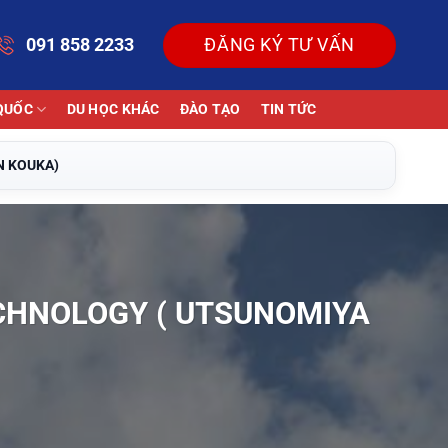
091 858 2233
ĐĂNG KÝ TƯ VẤN
QUỐC
DU HỌC KHÁC
ĐÀO TẠO
TIN TỨC
N KOUKA)
TECHNOLOGY ( UTSUNOMIYA