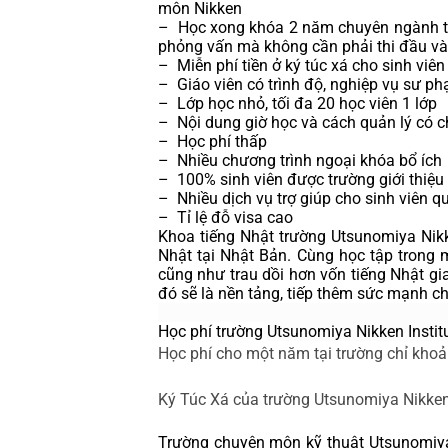
môn Nikken
–  Học xong khóa 2 năm chuyên ngành tạ
phỏng vấn mà không cần phải thi đầu và
–  Miễn phí tiền ở ký túc xá cho sinh vi
–  Giáo viên có trình độ, nghiệp vụ sư p
–  Lớp học nhỏ, tối đa 20 học viên 1 lớp
–  Nội dung giờ học và cách quản lý có c
–  Học phí thấp
–  Nhiều chương trình ngoại khóa bổ ích
–  100% sinh viên được trường giới thiệ
–  Nhiều dịch vụ trợ giúp cho sinh viên q
–  Tỉ lệ đỗ visa cao
Khoa tiếng Nhật trường Utsunomiya Nik
Nhật tại Nhật Bản. Cùng học tập trong m
cũng như trau dồi hơn vốn tiếng Nhật gi
đó sẽ là nền tảng, tiếp thêm sức mạnh c
Học phí trường 
Utsunomiya Nikken Instit
Học phí cho một năm tại trường chỉ khoả
Ký Túc Xá của trường 
Utsunomiya Nikken 
Trường chuyên môn kỹ thuật Utsunomiya 