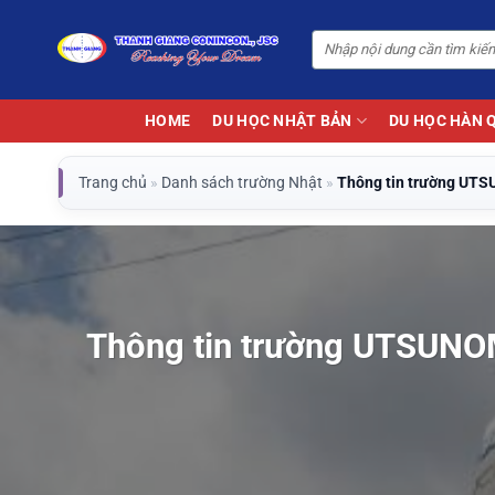
Bỏ
qua
nội
dung
HOME
DU HỌC NHẬT BẢN
DU HỌC HÀN 
Trang chủ
»
Danh sách trường Nhật
»
Thông tin trường U
Thông tin trường UTSUN