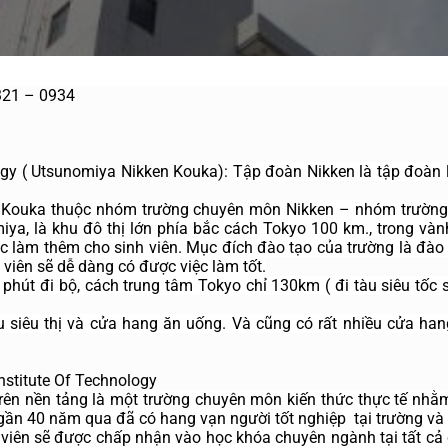
321 – 0934
ogy ( Utsunomiya Nikken Kouka): 
Tập đoàn Nikken là tập đoàn l
ouka thuộc nhóm trường chuyên môn Nikken – nhóm trường lớn
ya, là khu đô thị lớn phía bắc cách Tokyo 100 km., trong vàn
c làm thêm cho sinh viên. Mục đích đào tạo của trường là đào 
 viên sẽ dễ dàng có được việc làm tốt.
8 phút đi bộ, cách trung tâm Tokyo chỉ 130km ( đi tàu siêu tố
u siêu thị và cửa hang ăn uống. Và cũng có rất nhiều cửa hang
nstitute Of Technology
ên nền tảng là một trường chuyên môn kiến thức thực tế nhằm
 gần 40 năm qua đã có hang vạn người tốt nghiệp  tại trường và 
h viên sẽ được chấp nhận vào học khóa chuyên ngành tại tất cả