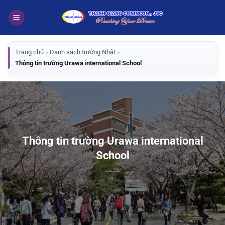
Bỏ
qua
nội
dung
Trang chủ
»
Danh sách trường Nhật
»
Thông tin trường Urawa international School
Thông tin trường Urawa international
School