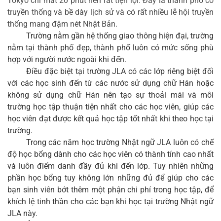
Tokyo chỉ mất 20 phút nên rất tiện lợi. Đây là thành phố có 
truyền thống và bề dày lịch sử và có rất nhiều lễ hội truyền 
thống mang đậm nét Nhật Bản.
Trường nằm gần hệ thống giao thông hiện đại, trường 
nằm tại thành phố đẹp, thành phố luôn có mức sống phù 
hợp với người nước ngoài khi đến. 
Điều đặc biệt tại trường JLA có các lớp riêng biệt đối 
với các học sinh đến từ các nước sử dụng chữ Hán hoặc 
không sử dụng chữ Hán nên tạo sự thoải mái và môi 
trường học tập thuận tiện nhất cho các học viên, giúp các 
học viên đạt được kết quả học tập tốt nhất khi theo học tại 
trường.
Trong các năm học trường Nhật ngữ JLA luôn có chế
độ học bổng dành cho các học viên có thành tính cao nhất
và luôn điểm danh đầy đủ khi đến lớp. Tuy nhiên những
phần học bổng tuy không lớn những đủ để giúp cho các
bạn sinh viên bớt thêm một phận chi phí trong học tập, để
khích lệ tinh thần cho các bạn khi học tại trường Nhật ngữ
JLA này.