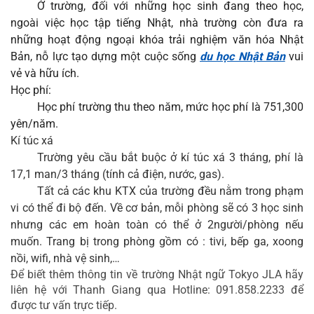
Ở trường, đối với những học sinh đang theo học, 
ngoài việc học tập tiếng Nhật, nhà trường còn đưa ra 
những hoạt động ngoại khóa trải nghiệm văn hóa Nhật 
Bản, nỗ lực tạo dựng một cuộc sống 
du học Nhật Bản
 vui 
vẻ và hữu ích.
Học phí:
Học phí trường thu theo năm, mức học phí là 751,300 
yên/năm.
Kí túc xá
Trường yêu cầu bắt buộc ở kí túc xá 3 tháng, phí là 
17,1 man/3 tháng (tính cả điện, nước, gas).
Tất cả các khu KTX của trường đều nằm trong phạm 
vi có thể đi bộ đến. Về cơ bản, mỗi phòng sẽ có 3 học sinh 
nhưng các em hoàn toàn có thể ở 2người/phòng nếu 
muốn. Trang bị trong phòng gồm có : tivi, bếp ga, xoong 
nồi, wifi, nhà vệ sinh,…
Để biết thêm thông tin về trường Nhật ngữ Tokyo JLA hãy 
liên hệ với Thanh Giang qua Hotline: 
091.858.2233
 để 
được tư vấn trực tiếp.