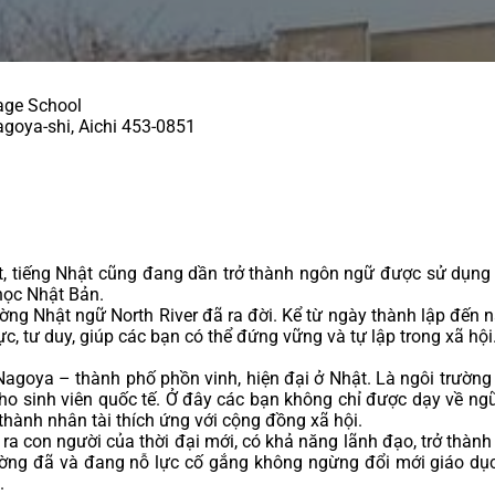
age School
agoya-shi, Aichi 453-0851
, tiếng Nhật cũng đang dần trở thành ngôn ngữ được sử dụng n
học Nhật Bản.
ờng Nhật ngữ North River đã ra đời. Kể từ ngày thành lập đến na
ực, tư duy, giúp các bạn có thể đứng vững và tự lập trong xã hội.
Nagoya – thành phố phồn vinh, hiện đại ở Nhật. Là ngôi trường
o sinh viên quốc tế. Ở đây các bạn không chỉ được dạy về ngữ
thành nhân tài thích ứng với cộng đồng xã hội.
ra con người của thời đại mới, có khả năng lãnh đạo, trở thành cầ
ng đã và đang nỗ lực cố gắng không ngừng đổi mới giáo dục, 
.