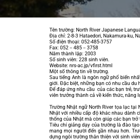
Tên trường: North River Japanese Langu
Địa chỉ: 2-8-3 Hataedori, Nakamura-ku, N
Số điện thoại: 052-485-3757    
Fax: 052－485－3758
Năm thành lập: 2003
Số sinh viên: 228 sinh viên.
Website: nrs-ac.jp/vfirst.html
Một số thông tin về trường.
Sau tiếng Anh là ngôn ngữ phổ biến nhất
giới. Đặc biệt, những bạn có nhu cầu du 
Để đáp ứng nhu cầu  của các bạn trẻ, trư
viên trưởng thành cả về kiến thức, năng l
Trường Nhật ngữ North River tọa lạc tại 
Nhật với nhiều cấp độ khác nhau dành ch
thống của Nhật mà còn giúp các bạn trở 
Tiêu chí giảng dạy của trường là đào tạo 
mang mọi người đến gần nhau hơn. Trườ
dựng ngôi trường thân thiện với sinh viên