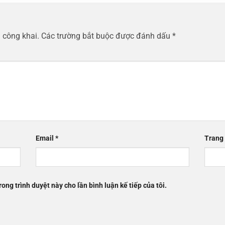
 công khai.
Các trường bắt buộc được đánh dấu
*
Email
*
Trang
rong trình duyệt này cho lần bình luận kế tiếp của tôi.