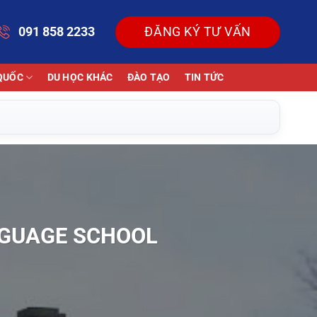
091 858 2233
ĐĂNG KÝ TƯ VẤN
QUỐC
DU HỌC KHÁC
ĐÀO TẠO
TIN TỨC
ANGUAGE SCHOOL