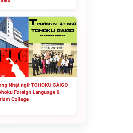
uoka
ờng Nhật ngữ TOHOKU GAIGO
ohoku Foreign Language &
rism College