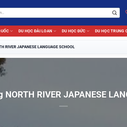
QUỐC
DU HỌC ĐÀI LOAN
DU HỌC ĐỨC
DU HỌC TRUNG 
ORTH RIVER JAPANESE LANGUAGE SCHOOL
ờng NORTH RIVER JAPANESE L