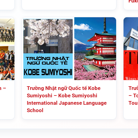
Fuk
n –
Trường Nhật ngữ Quốc tế Kobe
Trư
Sumiyoshi – Kobe Sumiyoshi
– T
International Japanese Language
Tou
School