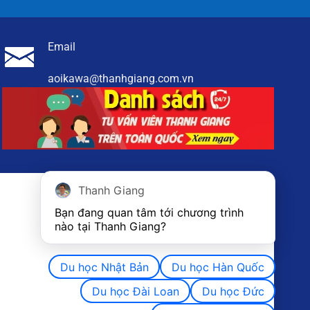
Email
aoikawa@thanhgiang.com.vn
Thanh Giang
Bạn đang quan tâm tới chương trình 
nào tại Thanh Giang? 
Du học Nhật Bản
Du học Hàn Quốc
Du học Đài Loan
Du học Đức