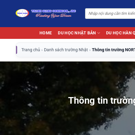
Bỏ
qua
nội
dung
HOME
DU HỌC NHẬT BẢN
DU HỌC HÀN 
Trang chủ
»
Danh sách trường Nhật
»
Thông tin trường N
Thông tin trư