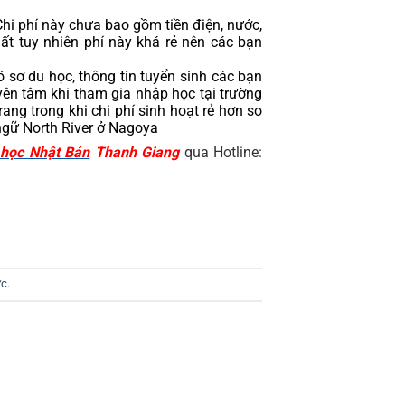
Chi phí này chưa bao gồm tiền điện, nước, 
t tuy nhiên phí này khá rẻ nên các bạn 
 sơ du học, thông tin tuyển sinh các bạn 
yên tâm khi tham gia nhập học tại trường 
ng trong khi chi phí sinh hoạt rẻ hơn so 
 ngữ North River ở Nagoya
 học Nhật Bản
 Thanh Giang
 qua Hotline: 
ực
.