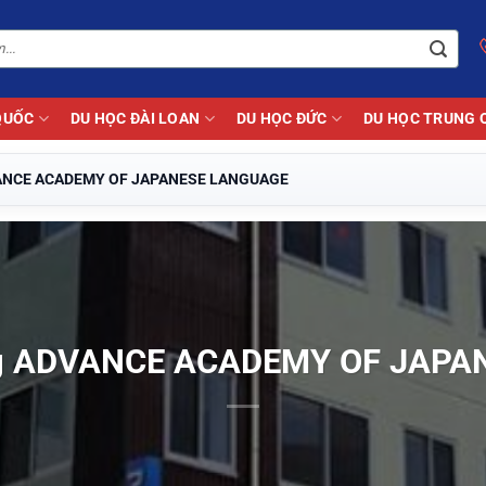
QUỐC
DU HỌC ĐÀI LOAN
DU HỌC ĐỨC
DU HỌC TRUNG 
DVANCE ACADEMY OF JAPANESE LANGUAGE
ờng ADVANCE ACADEMY OF JAP