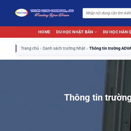
Bỏ
qua
nội
dung
HOME
DU HỌC NHẬT BẢN
DU HỌC HÀN 
Trang chủ
»
Danh sách trường Nhật
»
Thông tin trường A
Thông tin trư