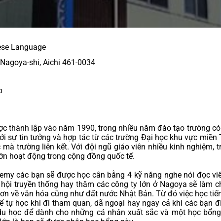
ese Language
 Nagoya-shi, Aichi 461-0034
p
thành lập vào năm 1990, trong nhiều năm đào tạo trường có nh
i sự tin tưởng và hợp tác từ các trường Đại học khu vực miền T
ọc mà trường liên kết. Với đội ngũ giáo viên nhiều kinh nghiệm
ớn hoạt động trong cộng đồng quốc tế.
emy các bạn sẽ được học cân bằng 4 kỹ năng nghe nói đọc viế
ễ hội truyền thống hay thăm các công ty lớn ở Nagoya sẽ làm c
hơn về văn hóa cũng như đất nước Nhật Bản. Từ đó việc 
học tiế
hể tự học khi đi tham quan, dã ngoại hay ngay cả khi các bạn 
du học
 để dành cho những cá nhân xuất sắc và một học bổng d