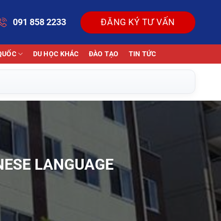
091 858 2233
ĐĂNG KÝ TƯ VẤN
QUỐC
DU HỌC KHÁC
ĐÀO TẠO
TIN TỨC
ANESE LANGUAGE