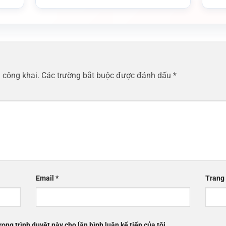
 công khai.
Các trường bắt buộc được đánh dấu
*
Email
*
Trang
rong trình duyệt này cho lần bình luận kế tiếp của tôi.