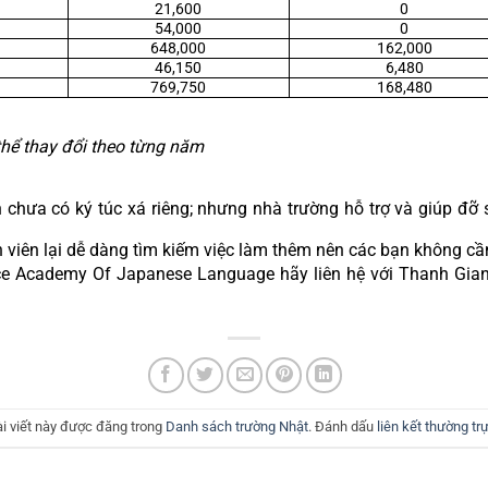
21,600
0
54,000
0
648,000
162,000
46,150
6,480
769,750
168,480
thể thay đổi theo từng năm
ưa có ký túc xá riêng; nhưng nhà trường hỗ trợ và giúp đỡ si
h viên lại dễ dàng tìm kiếm việc làm thêm nên các bạn không cần
ce Academy Of Japanese Language hãy liên hệ với Thanh Gian
ài viết này được đăng trong
Danh sách trường Nhật
. Đánh dấu
liên kết thường tr