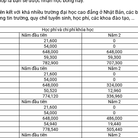
lớp là bạn sẽ được nhận học bổng này.
n kết với khá nhiều 
trường đại học cao đẳng ở Nhật Bản
, các 
g tin trường, quy chế tuyển sinh, học phí, các khoa đào tạo, …
Học phí và chi phí khóa học
Năm đầu tiên
Năm 2
21,600
0
54,000
0
648,000
648,000
59,300
59,300
782,900
707,300
Năm đầu tiên
Năm 2
21,600
0
54,000
0
648,000
324,000
50,520
12,960
774,120
336,960
Năm đầu tiên
Năm 2
21,600
0
54,000
0
648,000
486,000
54,940
19,440
778,540
505,440
Năm đầu tiên
Năm 2