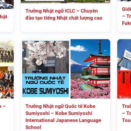
Giớ
Trường Nhật ngữ ICLC – Chuyên
– Tr
hật
đào tạo tiếng Nhật chất lượng cao
Fuk
n –
Trường Nhật ngữ Quốc tế Kobe
Trư
Sumiyoshi – Kobe Sumiyoshi
– T
International Japanese Language
Tou
School