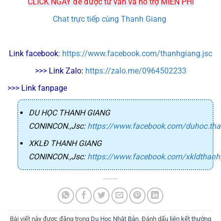
CLICK NGAY để được tư vấn và hỗ trợ MIỄN PHÍ
Chat trực tiếp cùng Thanh Giang
Link facebook: 
https://www.facebook.com/thanhgiang.jsc
>>> Link Zalo
: 
https://zalo.me/0964502233
>>> Link fanpage
DU HỌC THANH GIANG
CONINCON.,Jsc
:
https://www.facebook.com/duhoc.th
XKLĐ THANH GIANG
CONINCON.,Jsc
:
https://www.facebook.com/xkldthanh
Bài viết này được đăng trong
Du Học Nhật Bản
. Đánh dấu
liên kết thường