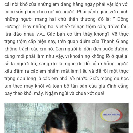
cái nỗi khổ của những em đang hàng ngày phải vật lộn với
cuộc sống bon chen nơi xứ người. Phải cảnh giác với chính
những người mang hai chữ thân thương đó là: ” Đồng
Hương”. Hay những bài viết về tệ nạn trộm cắp, đá vé tầu,
lừa đảo nhau,.v.v… Các bạn có tìm thấy không? Về thực
trạng trộm cắp hiện nay, trên quan điểm của Thanh Giang
không trách các em nó. Con người bị dồn đến bước đường
cùng mới phải làm như vậy, vì khoản nợ khổng lồ ở quê ai
sẽ là người trả, sang đó lại nghe dụ dỗ của những người
xấu đâm ra các em nhắm mắt làm liều và để rồi một thực
trạng đau lòng là các em phải về nước. Giấc mộng du học
tan theo mây khói và toàn bộ tàn sản của gia đình cũng
bay theo khói mây. Ngậm ngùi và chua xót quá!