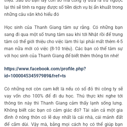
triệu. Sau đó bạn lấy con số mà công ty đưa ra trừ ngược
lại thì sẽ tính ra ngay được số tiền dịch vụ bị ẩn khuất trong
những câu văn khó hiểu đó
Học sinh của Thanh Giang tâm sự rằng. Có những bạn
sang đi qua một số trung tâm sau khi tới Nhật rồi để trung
tâm có thể giới thiệu cho việc làm thì lại phải mất thêm 4-5
man nữa mới có việc (8-10 triệu). Các bạn có thể tâm sự
với học sinh của Thanh Giang để biết thêm thông tin nhé!
https://www.facebook.com/profile.php?
id=100004534597989&fref=ts
Có những nơi còn cam kết là nếu có sổ đỏ thì công ty sẽ
vay vốn cho 100% để đi du học. Thú thực khi nghe tới
thông tin này thì Thanh Giang cảm thấy lạnh sống lưng.
Không biết các bạn có cảm giác đó? Tài sản cả một gia
đình ở nông thôn có lẽ duy nhất là cái nhà, cái mảnh đất
để cắm dùi. Vậy mà, bằng mọi cách họ có thể giúp bạn