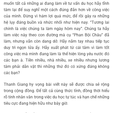
muốn tất cả những ai đang làm về tư vấn du học hãy tĩnh
tâm lại để suy nghĩ một cách đúng đắn hơn về công việc
của mình. Đừng vì hám lợi quá mức, để rồi gây ra những
hệ lụy đáng buồn và nhức nhối như hiện nay. “Tương lai
chính là việc chúng ta làm ngày hôm nay”. Chúng ta hãy
làm việc này theo con đường mà cụ “Phan Bội Châu” đã
làm, nhưng vẫn còn dang dở. Hãy nắm tay nhau tiếp tục
duy trì ngọn lửa ấy. Hãy xuất phát từ cái tâm vì làm tốt
công việc mà mình đang làm là thể hiện lòng yêu nước đó
các bạn à. Tiền nhiều, nhà nhiều, xe nhiều nhưng lương
tâm phải dằn vặt thì những thứ đó có xứng đáng không
các bạn?
Thanh Giang hy vọng bài viết này sẽ được chia sẻ rộng
trong cộng đồng. Để tất cả cùng thức tỉnh, đồng thời hiểu
rõ tính nhân văn trong việc du học tự túc và hạn chế những
tiêu cực đang hiện hữu như bây giờ.