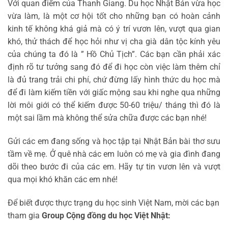
Với quan điểm của Thanh Giang. Du học Nhật Bản vừa học
vừa làm, là một cơ hội tốt cho những bạn có hoàn cảnh
kinh tế không khá giả mà có ý trí vươn lên, vượt qua gian
khó, thử thách để học hỏi như vị cha già dân tộc kính yêu
của chúng ta đó là ” Hồ Chủ Tịch”. Các bạn cần phải xác
định rõ tư tưởng sang đó để đi học còn việc làm thêm chỉ
là đủ trang trải chi phí, chứ đừng lấy hình thức du học mà
để đi làm kiếm tiền với giấc mộng sau khi nghe qua những
lời môi giới có thể kiếm được 50-60 triệu/ tháng thì đó là
một sai lầm mà không thể sửa chữa được các bạn nhé!
Gửi các em đang sống và học tập tại Nhật Bản bài thơ sưu
tầm về mẹ. Ở quê nhà các em luôn có mẹ và gia đình đang
dõi theo bước đi của các em. Hãy tự tin vươn lên và vượt
qua mọi khó khăn các em nhé!
Để biết được thực trạng du học sinh Việt Nam, mời các bạn
tham gia
Group Cộng đồng du học Việt Nhật: