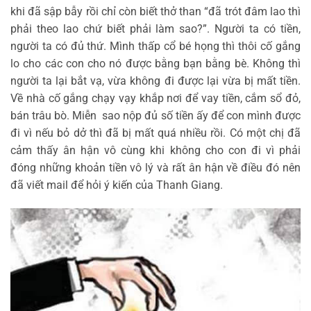
khi đã sập bẫy rồi chỉ còn biết thở than “đã trót đâm lao thì
phải theo lao chứ biết phải làm sao?”. Người ta có tiền,
người ta có đủ thứ. Mình thấp cổ bé họng thì thôi cố gắng
lo cho các con cho nó được bằng bạn bằng bè. Không thì
người ta lại bắt vạ, vừa không đi được lại vừa bị mất tiền.
Về nhà cố gắng chạy vạy khắp nơi để vay tiền, cắm sổ đỏ,
bán trâu bò. Miễn sao nộp đủ số tiền ấy để con mình được
đi vì nếu bỏ dở thì đã bị mất quá nhiều rồi. Có một chị đã
cảm thấy ân hận vô cùng khi không cho con đi vì phải
đóng những khoản tiền vô lý và rất ân hận về điều đó nên
đã viết mail để hỏi ý kiến của Thanh Giang.