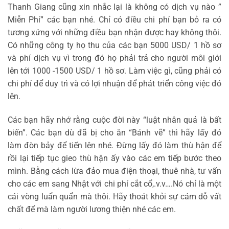
Thanh Giang cũng xin nhắc lại là không có dịch vụ nào ”
Miễn Phí” các bạn nhé. Chỉ có điều chi phí bạn bỏ ra có
tương xứng với những điều bạn nhận được hay không thôi.
Có những công ty họ thu của các bạn 5000 USD/ 1 hồ sơ
và phí dịch vụ vì trong đó họ phải trả cho người môi giới
lên tới 1000 -1500 USD/ 1 hồ sơ. Làm việc gì, cũng phải có
chi phí để duy trì và có lợi nhuận để phát triển công việc đó
lên.
Các bạn hãy nhớ rằng cuộc đời này “luật nhân quả là bất
biến”. Các bạn dù đã bị cho ăn “Bánh vẽ” thì hãy lấy đó
làm đòn bảy để tiến lên nhé. Đừng lấy đó làm thù hận để
rồi lại tiếp tục gieo thù hận ấy vào các em tiếp bước theo
mình. Bằng cách lừa đảo mua điện thoại, thuê nhà, tư vấn
cho các em sang Nhật với chi phí cắt cổ,.v.v….Nó chỉ là một
cái vòng luẩn quẩn mà thôi. Hãy thoát khỏi sự cám dỗ vất
chất để mà làm người lương thiện nhé các em.