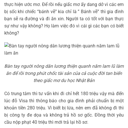
thực hiện ước mơ. Để rồi nếu giấc mơ ấy dang dở vì các em
bị sốc khi chiếc “bánh vẽ” kia chỉ là ” Bánh vẽ” thì gia đình
bạn sẽ ra đường và đi ăn xin. Người ta có tốt với bạn thực
sự như vậy không? Họ làm việc đó vì cái gì các bạn có biết
không?
Bàn tay người nông dân lương thiện quanh năm lam lũ làm
ăn để rồi trong phút chốc tài sản của cả cuộc đời tan biến
theo giấc mơ du học Nhật Bản
Có trung tâm thì tư vấn khi đi chỉ hết 180 triệu vậy mà đến
lúc đỗ Visa thì thông báo cho gia đình phải chuẩn bị một
khoản tiền 280 triệu. Vì biết bị lừa, nên em đã không đi thì
bị công ty đe dọa và không trả hồ sơ gốc. Đồng thời yêu
cầu nộp phạt 40 triệu thì mới trả lại hồ sơ.