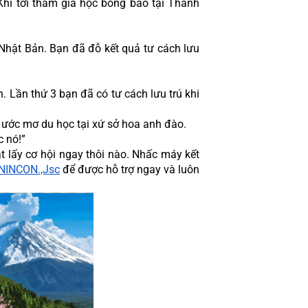
hi tới tham gia học bổng báo tại Thanh 
Nhật Bản. Bạn đã đỗ kết quả tư cách lưu 
 Lần thứ 3 bạn đã có tư cách lưu trú khi 
ước mơ du học tại xứ sở hoa anh đào.
c nó!”
lấy cơ hội ngay thôi nào. Nhấc máy kết 
INCON.,Jsc
để được hỗ trợ ngay và luôn 