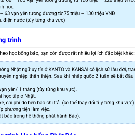
g từ 60 – 105 vạn yên tương đương từ 120 triệu – 220 
triệu VNĐ.
ình học.
36 – 63 vạn yên tương đương từ 75 triệu – 130 triệu VNĐ
as, điện nước (tùy từng khu
 vực)
ng trình
theo học bổng báo, bạn còn được rất nhiều lợi ích đặc biệt khác:
ường Nhật ngữ uy tín ở KANTO và KANSAI có lịch sử lâu đời, trang
huyên nghiệp, thân thiện. Sau khi nhập quốc 2 tuần sẽ bắt đầu 
vạn yên/ 1 tháng (tùy từng khu vực).
 học tập ở Nhật.
xe, chi phí do bên báo chi trả. (có thể thay đổi tùy từng khu vực)
p phương tiện làm việc.
t báo trong hệ thống phát hành Báo).