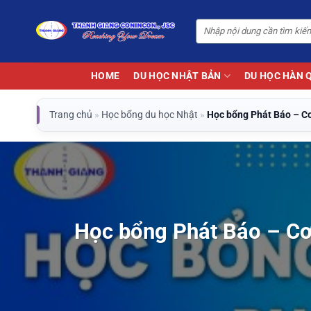
Bỏ
qua
nội
dung
HOME
DU HỌC NHẬT BẢN
DU HỌC HÀN 
Trang chủ
»
Học bổng du học Nhật
»
Học bổng Phát Báo – Cơ
Học bổng Phát Báo – Cơ