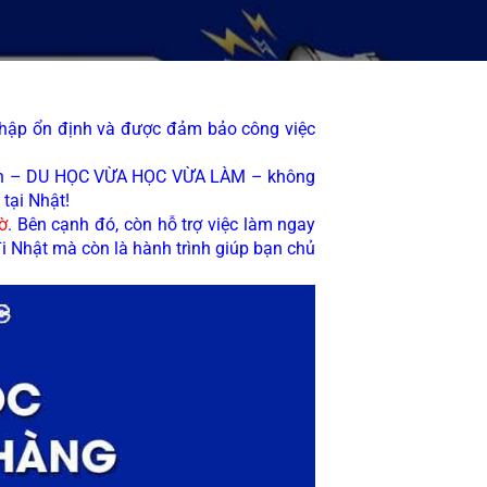
hập ổn định và được đảm bảo công việc 
ền – DU HỌC VỪA HỌC VỪA LÀM – không 
tại Nhật!
ờ
. Bên cạnh đó, còn 
hỗ trợ việc làm ngay 
i Nhật mà còn là hành trình giúp bạn chủ 