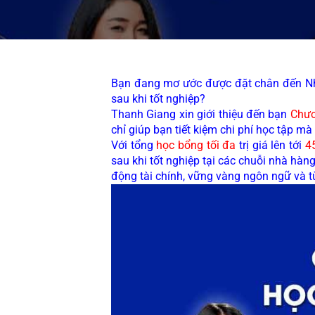
Bạn đang mơ ước được đặt chân đến Nhậ
sau khi tốt nghiệp?
Thanh Giang xin giới thiệu đến bạn 
Chươ
chỉ giúp bạn tiết kiệm chi phí học tập m
Với tổng 
học bổng tối đa
 trị giá lên tới 
4
sau khi tốt nghiệp
 tại các chuỗi nhà hàn
động tài chính, vững vàng ngôn ngữ và t