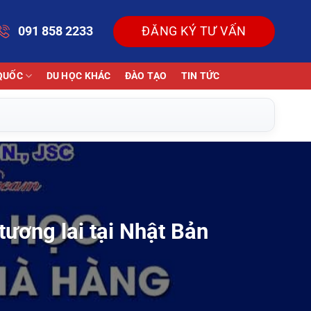
091 858 2233
ĐĂNG KÝ TƯ VẤN
QUỐC
DU HỌC KHÁC
ĐÀO TẠO
TIN TỨC
ương lai tại Nhật Bản