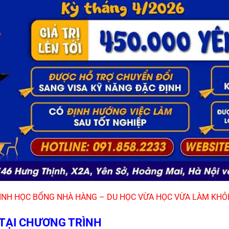
G TRÌNH HỌC BỔNG NHÀ HÀNG – DU HỌC VỪA HỌC VỪA LÀM KHỎI 
Ó TẠI CHƯƠNG TRÌNH