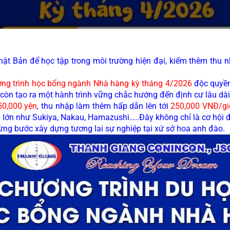
t Bản để học tập trong môi trường hiện đại, kiếm thêm thu n
ng trình học bổng ngành Nhà hàng kỳ tháng 4/2026
 độc quy
à còn tạo ra một hành trình vững chắc hướng đến định cư lâu dài 
50,000 yên
, thu nhập làm thêm hấp dẫn lên tới 
250,000 VNĐ/gi
g lớn như Sukiya, Nakau, Hamazushi…..Đây không chỉ là cơ hội đ
ừng bước xây dựng tương lai sự nghiệp tại xứ sở hoa anh đào.