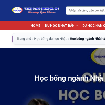
Bỏ
qua
nội
dung
HOME
DU HỌC NHẬT BẢN
DU HỌC HÀN 
Trang chủ
»
Học bổng du học Nhật
»
Học bổng ngành Nhà hàng
Học bổng ngành Nhà h