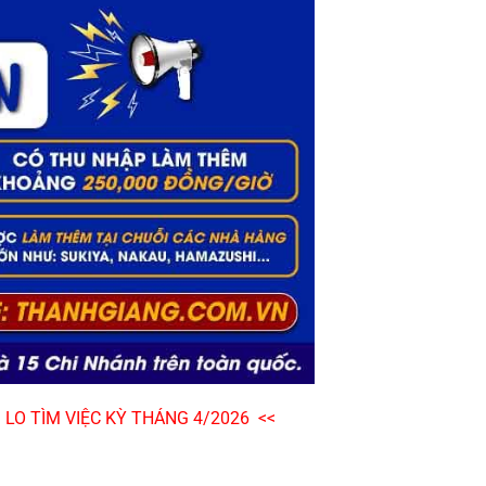
LO TÌM VIỆC KỲ THÁNG 4/2026  << 