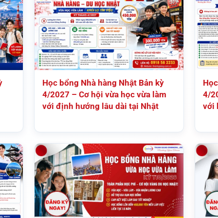
ỳ
Học bổng Nhà hàng Nhật Bản kỳ
Học
4/2027 – Cơ hội vừa học vừa làm
4/2
h
với định hướng lâu dài tại Nhật
với 