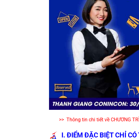
>>  Thông tin chi tiết về CHƯƠN
I. ĐIỂM ĐẶC BIỆT CHỈ C