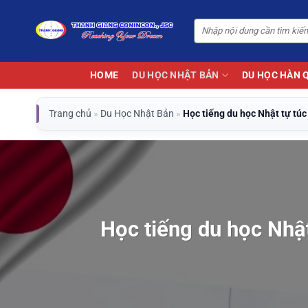
Bỏ
qua
nội
dung
HOME
DU HỌC NHẬT BẢN
DU HỌC HÀN 
Trang chủ
»
Du Học Nhật Bản
»
Học tiếng du học Nhật tự túc
Học tiếng du học Nhật