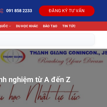
091 858 2233
ĐĂNG KÝ TƯ VẤN
QUỐC
DU HỌC KHÁC
ĐÀO TẠO
TIN TỨC
kinh nghiệm từ A đến Z