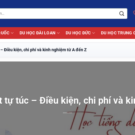
QUỐC
DU HỌC ĐÀI LOAN
DU HỌC ĐỨC
DU HỌC TRUNG 
 – Điều kiện, chi phí và kinh nghiệm từ A đến Z
 tự túc – Điều kiện, chi phí và 