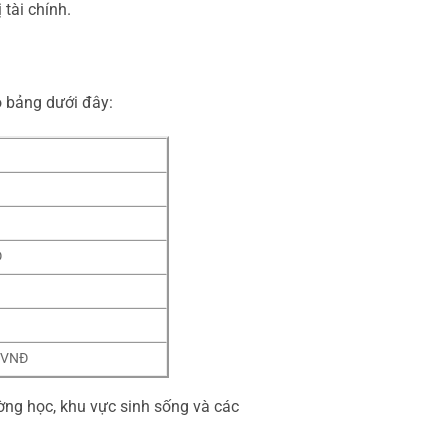
tài chính.
o bảng dưới đây:
Đ
u VNĐ
ường học, khu vực sinh sống và các