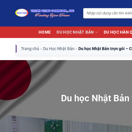
Bỏ
qua
nội
dung
HOME
DU HỌC NHẬT BẢN
DU HỌC HÀN 
Trang chủ
»
Du Học Nhật Bản
»
Du học Nhật Bản trọn gói – Ch
Du học Nhật Bản t