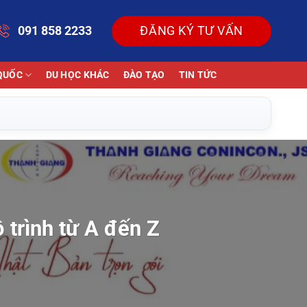
091 858 2233
ĐĂNG KÝ TƯ VẤN
QUỐC
DU HỌC KHÁC
ĐÀO TẠO
TIN TỨC
ộ trình từ A đến Z