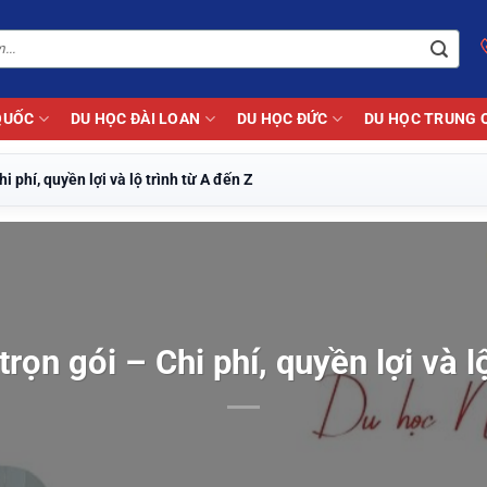
QUỐC
DU HỌC ĐÀI LOAN
DU HỌC ĐỨC
DU HỌC TRUNG 
i phí, quyền lợi và lộ trình từ A đến Z
rọn gói – Chi phí, quyền lợi và l