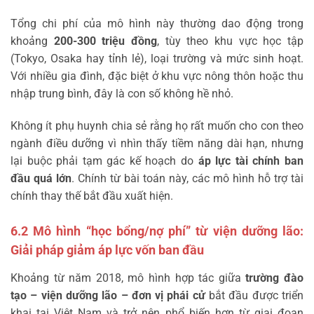
Tổng chi phí của mô hình này thường dao động trong
khoảng
200-300 triệu đồng
, tùy theo khu vực học tập
(Tokyo, Osaka hay tỉnh lẻ), loại trường và mức sinh hoạt.
Với nhiều gia đình, đặc biệt ở khu vực nông thôn hoặc thu
nhập trung bình, đây là con số không hề nhỏ.
Không ít phụ huynh chia sẻ rằng họ rất muốn cho con theo
ngành điều dưỡng vì nhìn thấy tiềm năng dài hạn, nhưng
lại buộc phải tạm gác kế hoạch do
áp lực tài chính ban
đầu quá lớn
. Chính từ bài toán này, các mô hình hỗ trợ tài
chính thay thế bắt đầu xuất hiện.
6.2 Mô hình “học bổng/nợ phí” từ viện dưỡng lão:
Giải pháp giảm áp lực vốn ban đầu
Khoảng từ năm 2018, mô hình hợp tác giữa
trường đào
tạo – viện dưỡng lão – đơn vị phái cử
bắt đầu được triển
khai tại Việt Nam và trở nên phổ biến hơn từ giai đoạn