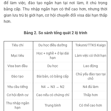
để làm việc, đào tạo ngắn hạn tại nơi làm, ít chú trọng
bằng cấp. Thu nhập ngắn hạn có thể cao hơn, nhưng thời
gian lưu trú bị giới hạn, cơ hội chuyển đổi visa dài hạn thấp
hơn.
Bảng 2. So sánh tổng quát 2 lộ trình
Tiêu chí
Du học điều dưỡng
Tokutei/TTKS Kaigo
Học + nghề + ở lại dài
Mục tiêu
Làm việc có thời hạn
hạn
Visa ban đầu
Du học
Lao động
Chủ yếu đào tạo tại
Đào tạo
Bài bản, có bằng cấp
chỗ
Yêu cầu tiếng
N4 → N3 → N2
N4 đủ làm
Cơ hội định cư
Cao nếu có chứng chỉ
Thấp hơn
Thu nhập ngắn
Trung bình
Có thể cao hơn
hạn