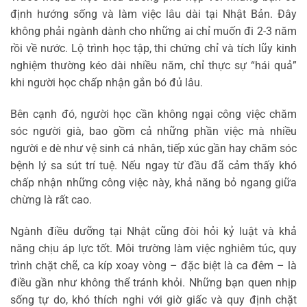
định hướng sống và làm việc lâu dài tại Nhật Bản. Đây
không phải ngành dành cho những ai chỉ muốn đi 2-3 năm
rồi về nước. Lộ trình học tập, thi chứng chỉ và tích lũy kinh
nghiệm thường kéo dài nhiều năm, chỉ thực sự “hái quả”
khi người học chấp nhận gắn bó đủ lâu.
Bên cạnh đó, người học cần không ngại công việc chăm
sóc người già, bao gồm cả những phần việc mà nhiều
người e dè như vệ sinh cá nhân, tiếp xúc gần hay chăm sóc
bệnh lý sa sút trí tuệ. Nếu ngay từ đầu đã cảm thấy khó
chấp nhận những công việc này, khả năng bỏ ngang giữa
chừng là rất cao.
Ngành điều dưỡng tại Nhật cũng đòi hỏi kỷ luật và khả
năng chịu áp lực tốt. Môi trường làm việc nghiêm túc, quy
trình chặt chẽ, ca kíp xoay vòng – đặc biệt là ca đêm – là
điều gần như không thể tránh khỏi. Những bạn quen nhịp
sống tự do, khó thích nghi với giờ giấc và quy định chặt