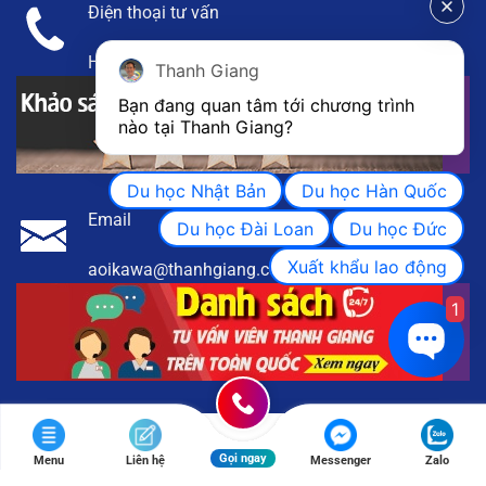
Điện thoại tư vấn
Hotline:
091 858 2233
Thanh Giang
Bạn đang quan tâm tới chương trình 
nào tại Thanh Giang? 
Du học Nhật Bản
Du học Hàn Quốc
Email
Du học Đài Loan
Du học Đức
Xuất khẩu lao động
aoikawa@thanhgiang.com.vn
1
Gọi ngay
Menu
Liên hệ
Messenger
Zalo