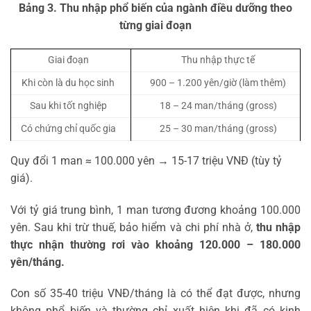
Bảng 3. Thu nhập phổ biến của ngành điều dưỡng theo
từng giai đoạn
Giai đoạn
Thu nhập thực tế
Khi còn là du học sinh
900 – 1.200 yên/giờ (làm thêm)
Sau khi tốt nghiệp
18 – 24 man/tháng (gross)
Có chứng chỉ quốc gia
25 – 30 man/tháng (gross)
Quy đổi 1 man ≈ 100.000 yên → 15-17 triệu VNĐ (tùy tỷ
giá).
Với tỷ giá trung bình, 1 man tương đương khoảng 100.000
yên. Sau khi trừ thuế, bảo hiểm và chi phí nhà ở,
thu nhập
thực nhận thường rơi vào khoảng 120.000 – 180.000
yên/tháng.
Con số 35-40 triệu VNĐ/tháng là có thể đạt được, nhưng
không phổ biến và thường chỉ xuất hiện khi đã có kinh