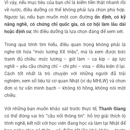
Vì vậy, nếu mục tiêu của bạn chỉ là kiếm tiền thật nhanh rồi
về nước, điều dưỡng có thể không phải lựa chọn phù hợp.
Ngược lại, nếu bạn muốn một con đường
ổn định, có kỹ
năng nghề, có chứng chỉ quốc gia, có cơ hội làm lâu dài
hoặc định cư
, thì điều dưỡng là lựa chọn đáng để xem xét.
Trong quá trình tìm hiểu, điều quan trọng không phải là
nghe lời hứa “mức lương XX triệu”, mà là xem được bức
tranh đủ chiều: mức lương – giờ làm – ca kíp – áp lực
nghề – yêu cầu chứng chỉ – chi phí – visa – điều kiện ở lại.
Cách tốt nhất là trò chuyện với những người đã trải
nghiệm, xem số liệu từ cơ quan Nhật (ví dụ MHLW) và chọn
đơn vị tư vấn minh bạch – không tô hồng, không nói một
chiều.
Với những bạn muốn khảo sát trước thực tế,
Thanh Giang
có thể đóng vai trò “cầu nối thông tin”: hỗ trợ giải thích lộ
trình nghề, kết nối với học viên đang học và làm tại Nhật để