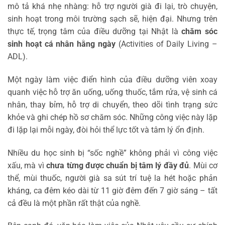
mô tả khá nhẹ nhàng: hỗ trợ người già đi lại, trò chuyện,
sinh hoạt trong môi trường sạch sẽ, hiện đại. Nhưng trên
thực tế, trọng tâm của điều dưỡng tại Nhật là
chăm sóc
sinh hoạt cá nhân hằng ngày
(Activities of Daily Living –
ADL).
Một ngày làm việc điển hình của điều dưỡng viên xoay
quanh việc hỗ trợ ăn uống, uống thuốc, tắm rửa, vệ sinh cá
nhân, thay bỉm, hỗ trợ di chuyển, theo dõi tình trạng sức
khỏe và ghi chép hồ sơ chăm sóc. Những công việc này lặp
đi lặp lại mỗi ngày, đòi hỏi thể lực tốt và tâm lý ổn định.
Nhiều du học sinh bị “sốc nghề” không phải vì công việc
xấu, mà vì
chưa từng được chuẩn bị tâm lý đầy đủ
. Mùi cơ
thể, mùi thuốc, người già sa sút trí tuệ la hét hoặc phản
kháng, ca đêm kéo dài từ 11 giờ đêm đến 7 giờ sáng – tất
cả đều là một phần rất thật của nghề.