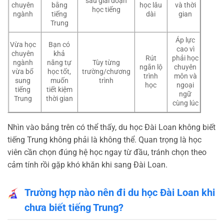
sau giai đoạn
chuyên
bằng
học lâu
và thời
học tiếng
ngành
tiếng
dài
gian
Trung
Áp lực
Vừa học
Bạn có
cao vì
chuyên
khả
Rút
phải học
ngành
năng tự
Tùy từng
ngắn lộ
chuyên
vừa bổ
học tốt,
trường/chương
trình
môn và
sung
muốn
trình
học
ngoại
tiếng
tiết kiệm
ngữ
Trung
thời gian
cùng lúc
Nhìn vào bảng trên có thể thấy, du học Đài Loan không biết
tiếng Trung không phải là không thể. Quan trọng là học
viên cần chọn đúng hệ học ngay từ đầu, tránh chọn theo
cảm tính rồi gặp khó khăn khi sang Đài Loan.
Trường hợp nào nên đi du học Đài Loan khi
chưa biết tiếng Trung?