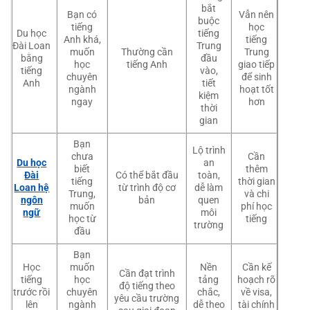
bắt
Bạn có
Vẫn nên
buộc
tiếng
học
Du học
tiếng
Anh khá,
tiếng
Đài Loan
Trung
muốn
Thường cần
Trung
bằng
đầu
học
tiếng Anh
giao tiếp
tiếng
vào,
chuyên
để sinh
Anh
tiết
ngành
hoạt tốt
kiệm
ngay
hơn
thời
gian
Bạn
Lộ trình
chưa
Cần
Du học
an
biết
thêm
Đài
Có thể bắt đầu
toàn,
tiếng
thời gian
Loan hệ
từ trình độ cơ
dễ làm
Trung,
và chi
ngôn
bản
quen
muốn
phí học
ngữ
môi
học từ
tiếng
trường
đầu
Bạn
Học
muốn
Nền
Cần kế
Cần đạt trình
tiếng
học
tảng
hoạch rõ
độ tiếng theo
trước rồi
chuyên
chắc,
về visa,
yêu cầu trường
lên
ngành
dễ theo
tài chính