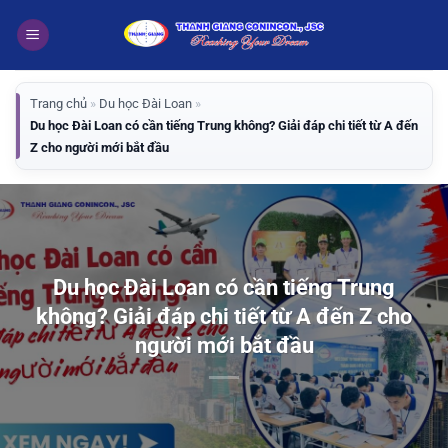
Bỏ
qua
nội
dung
Trang chủ
»
Du học Đài Loan
»
Du học Đài Loan có cần tiếng Trung không? Giải đáp chi tiết từ A đến
Z cho người mới bắt đầu
Du học Đài Loan có cần tiếng Trung
không? Giải đáp chi tiết từ A đến Z cho
người mới bắt đầu