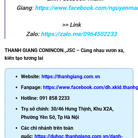
Giang
:
https://www.facebook.com/nguyenma
>> Link
Zalo:
https://zalo.me/0964502233
THANH GIANG CONINCON.,JSC – Cùng nhau vươn xa,
kiến tạo tương lai
Website:
https://thanhgiang.com.vn
Fanpage:
https://www.facebook.com/dh.xkld.thanh
Hotline: 091 858 2233
Trụ sở chính: 30/46 Hưng Thịnh, Khu X2A,
Phường Yên Sở, Tp Hà Nội
Các chi nhánh trên toàn
quốc:
https://duhoc.thanhgiang.com.vn/danh-