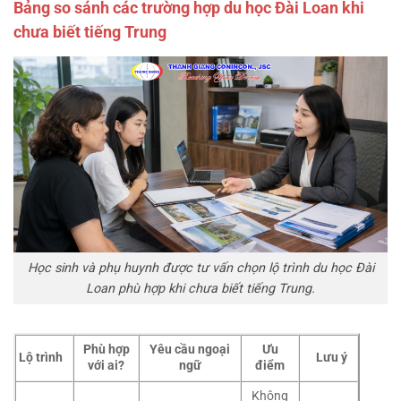
Bảng so sánh các trường hợp du học Đài Loan khi
chưa biết tiếng Trung
Học sinh và phụ huynh được tư vấn chọn lộ trình du học Đài
Loan phù hợp khi chưa biết tiếng Trung.
Phù hợp
Yêu cầu ngoại
Ưu
Lộ trình
Lưu ý
với ai?
ngữ
điểm
Không