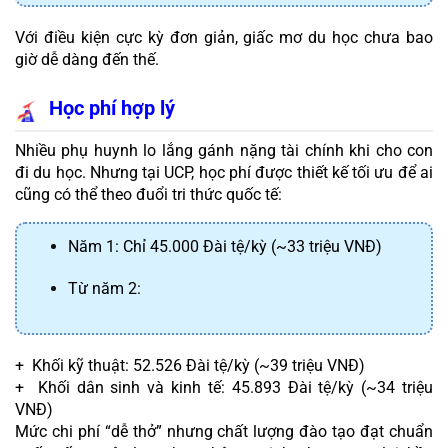
Với điều kiện cực kỳ đơn giản, giấc mơ du học chưa bao 
giờ dễ dàng đến thế.
Học phí hợp lý
Nhiều phụ huynh lo lắng gánh nặng tài chính khi cho con 
đi du học. Nhưng tại UCP, học phí được thiết kế tối ưu để ai 
cũng có thể theo đuổi tri thức quốc tế:
Năm 1: Chỉ 45.000 Đài tệ/kỳ (~33 triệu VNĐ)
Từ năm 2:
+  Khối kỹ thuật: 52.526 Đài tệ/kỳ (~39 triệu VNĐ)
+  Khối dân sinh và kinh tế: 45.893 Đài tệ/kỳ (~34 triệu 
VNĐ)
Mức chi phí “dễ thở” nhưng chất lượng đào tạo đạt chuẩn 