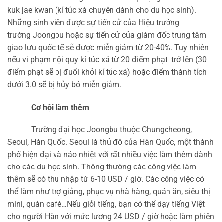
kuk jae kwan (kí túc xá chuyên 
dành cho du học sinh). 
Những sinh viên được sự tiến cử của Hiệu trưởng 
trường 
Joongbu hoặc sự tiến cử của giám đốc trung tâm 
giao lưu quốc tế sẽ được miễn 
giảm từ 20-40%. Tuy nhiên 
nếu vi phạm nội quy kí túc xá từ 20 điểm phạt  trở lên 
(30 
điểm phạt sẽ bị đuổi khỏi kí túc xá) hoặc điểm thành tích 
dưới 3.0 sẽ bị hủy bỏ 
miễn giảm.
Cơ hội làm thêm
Trường đại học Joongbu thuộc Chungcheong, 
Seoul, Hàn Quốc. Seoul là thủ đô của 
Hàn Quốc, một thành 
phố hiện đại và náo nhiệt với rất nhiều việc làm thêm dành 
cho các 
du học sinh. Thông thường các công việc làm 
thêm sẽ có thu nhập từ 6-10 USD / giờ. 
Các công việc có 
thể làm như trợ giảng, phục vụ nhà hàng, quán ăn, siêu thị 
mini, quán 
café…Nếu giỏi tiếng, bạn có thể dạy tiếng Việt 
cho người Hàn với mức lương 24 USD / 
giờ hoặc làm phiên 