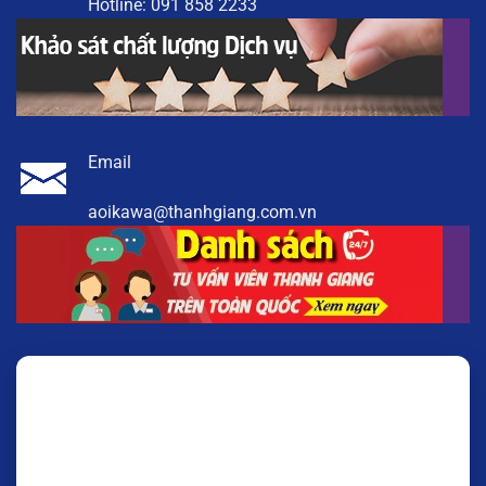
Hotline:
091 858 2233
Email
aoikawa@thanhgiang.com.vn